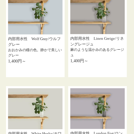
内部用水性 Linen Greige/リネ
内部用水性 Wolf Gray/ウルフ
ングレージュ
グレー
麻のような温かみのあるグレージ
おおかみの瞳の色。静かで美しい
ュ
グレー
1,400円～
1,400円～
内部用水性 London Fog/ロン
内部用水性 White Husky/ホワ