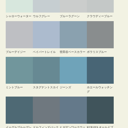
シャローウォーター
ウルフグレー
ブルーラグーン
クラウディーブルー
ブルーデイジー
ベイパートレイル
世田谷ベースカラー
ポラリスブルー
ミントブルー
スタグナントスカイ
ジーンズ
ホエールウォッチン
グ
イーグルブルーグレ
ドルフィンズバック
ヒガデンワークウェ
KURAYA オールドブ