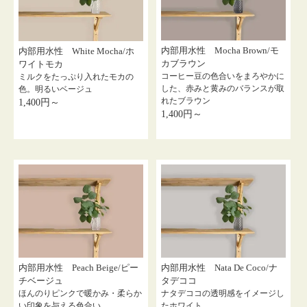
内部用水性 Mocha Brown/モ
内部用水性 White Mocha/ホ
カブラウン
ワイトモカ
コーヒー豆の色合いをまろやかに
ミルクをたっぷり入れたモカの
した、赤みと黄みのバランスが取
色。明るいベージュ
れたブラウン
1,400円～
1,400円～
内部用水性 Peach Beige/ピー
内部用水性 Nata De Coco/ナ
チベージュ
タデココ
ほんのりピンクで暖かみ・柔らか
ナタデココの透明感をイメージし
い印象を与える色合い
たホワイト