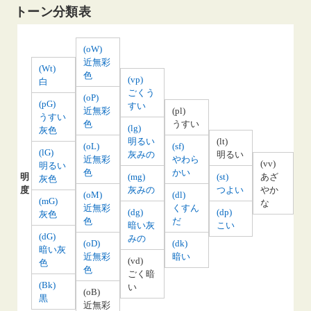
トーン分類表
(oW)
近無彩
(Wt)
色
(vp)
白
ごくう
(oP)
(pG)
すい
近無彩
(pl)
うすい
色
うすい
(lg)
灰色
明るい
(lt)
(oL)
(sf)
(lG)
灰みの
明るい
近無彩
やわら
(vv)
明るい
色
かい
明
(mg)
(st)
あざ
灰色
度
灰みの
つよい
やか
(oM)
(dl)
(mG)
な
近無彩
くすん
(dg)
(dp)
灰色
色
だ
暗い灰
こい
(dG)
みの
(oD)
(dk)
暗い灰
近無彩
暗い
(vd)
色
色
ごく暗
(Bk)
い
(oB)
黒
近無彩