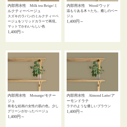
内部用水性 Milk tea Beige/ミ
内部用水性 Wood/ウッド
ルクティーベージュ
温もりある木々たち。癒しのベー
ジュ
スズキのラパンのミルクティーベ
ージュをソリッドカラーで再現。
1,400円～
マットでかわいらしい色
1,400円～
内部用水性 Monarge/モナー
内部用水性 Almond Latte/ア
ジュ
ーモンドラテ
有名な絵画の女性の肌の色。少し
ラテのような優しいブラウン
グリーンがかったベージュ
1,400円～
1,400円～