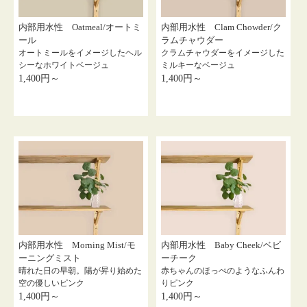
内部用水性 Oatmeal/オートミ
内部用水性 Clam Chowder/ク
ール
ラムチャウダー
オートミールをイメージしたヘル
クラムチャウダーをイメージした
シーなホワイトベージュ
ミルキーなベージュ
1,400円～
1,400円～
内部用水性 Morning Mist/モ
内部用水性 Baby Cheek/ベビ
ーニングミスト
ーチーク
晴れた日の早朝。陽が昇り始めた
赤ちゃんのほっぺのようなふんわ
空の優しいピンク
りピンク
1,400円～
1,400円～