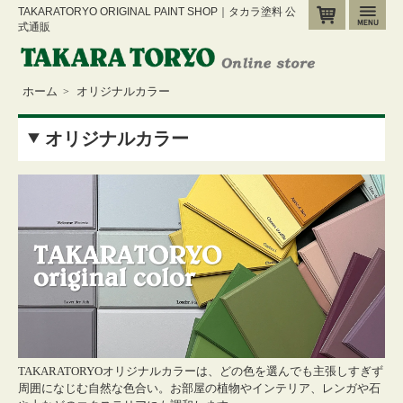
TAKARATORYO ORIGINAL PAINT SHOP｜タカラ塗料 公
カート
メ
式通販
ホーム
オリジナルカラー
>
オリジナルカラー
TAKARATORYOオリジナルカラーは、どの色を選んでも主張しすぎず
周囲になじむ自然な色合い。お部屋の植物やインテリア、レンガや石