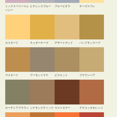
ミックスベリースム
ヒヤシンスブルー
ブルービオラ
チーズスフレ
ージー
カスタード
チェダーチーズ
デザートサンド
パンプキンスープ
マスタード
アーモンドラテ
ビスケット
ブラウンベア
ローデシアブラウン
シナモンスティック
ラストカラー
テラコッタオレンジ