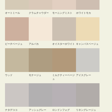
オートミール
クラムチャウダー
モーニングミスト
ホワイトモカ
ピーチベージュ
アルパカ
オイスターホワイト
キャンバスベージュ
ウッド
モナージュ
ミルクティーベージ
アイスグレー
ュ
ナタデココ
アッシュグレー
ロンドンフォグ
リネングレージュ