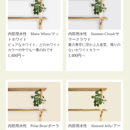
内部用水性 Matte White/マッ
内部用水性 Summer Cloud/サ
トホワイト
マークラウド
ピュアなホワイト。どのホワイト
夏の青空に浮かぶ入道雲。濁りの
カラーの中でも一番の白です
ないホワイトカラー
1,400円～
1,400円～
内部用水性 Polar Bear/ポーラ
内部用水性 Almond Jelly/アー