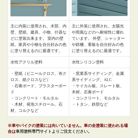
主に内装に使用され、木部、内
主に外装に使用され、太陽光
壁、壁紙、建具、小物、什器な
や雨風などのへ耐候性に優れ
どに塗装出来ます。 室内の壁
ています。 外壁、シャッター
紙、家具や小物を自分好みの色
や鉄柵、看板を自分好みの色
に塗り替えるのに最適です。
に塗り替えるのに最適です。
水性アクリル塗料
水性シリコン塗料
・壁紙（ビニールクロス、布ク
・窯業系サイディング、金属
ロス、紙クロスなど）
系サイディング、ALC
・石膏ボード、プラスターボー
・ケイカル板、スレート板、
ド
木材、石膏ボード
・コンクリート・モルタル
・コンクリート、モルタル
・木材、発泡スチロール、石
・トタン、鉄部など
材、コルクなど
※車やバイクの塗装には向いていません。車の全塗装に使われる場
合は
車用塗料専門サイトよりご注文ください。