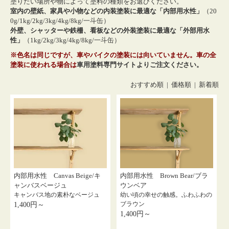
塗りたい場所や物によって塗料の種類をお選びください。
室内の壁紙、家具や小物などの内装塗装に最適な「内部用水性」
（20
0g/1kg/2kg/3kg/4kg/8kg/一斗缶）
外壁、シャッターや鉄柵、看板などの外装塗装に最適な「外部用水
性」
（1kg/2kg/3kg/4kg/8kg/一斗缶）
※色名は同じですが、車やバイクの塗装には向いていません。車の全
塗装に使われる場合は
車用塗料専門サイトよりご注文ください。
おすすめ順 |
価格順
|
新着順
内部用水性 Canvas Beige/キ
内部用水性 Brown Bear/ブラ
ャンバスベージュ
ウンベア
キャンバス地の素朴なベージュ
幼い頃の幸せの触感。ふわふわの
ブラウン
1,400円～
1,400円～