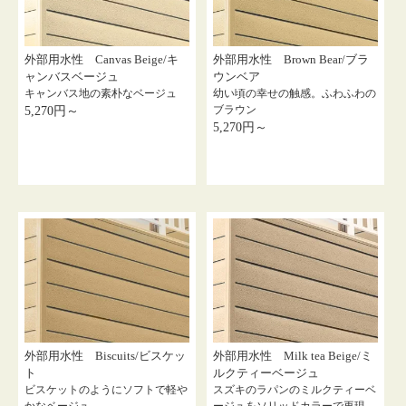
外部用水性 Canvas Beige/キ
外部用水性 Brown Bear/ブラ
ャンバスベージュ
ウンベア
キャンバス地の素朴なベージュ
幼い頃の幸せの触感。ふわふわの
ブラウン
5,270円～
5,270円～
外部用水性 Biscuits/ビスケッ
外部用水性 Milk tea Beige/ミ
ト
ルクティーベージュ
ビスケットのようにソフトで軽や
スズキのラパンのミルクティーベ
かなベージュ
ージュをソリッドカラーで再現。