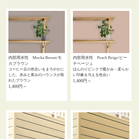
内部用水性 Mocha Brown/モ
内部用水性 Peach Beige/ピー
カブラウン
チベージュ
コーヒー豆の色合いをまろやかに
ほんのりピンクで暖かみ・柔らか
した、赤みと黄みのバランスが取
い印象を与える色合い
れたブラウン
1,400円～
1,400円～