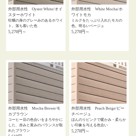
外部用水性 Oyster White/オイ
外部用水性 White Mocha/ホ
スターホワイト
ワイトモカ
牡蠣の身のグレーみのあるホワイ
ミルクをたっぷり入れたモカの
ト。落ち着いた色
色。明るいベージュ
5,270円～
5,270円～
外部用水性 Mocha Brown/モ
外部用水性 Peach Beige/ピー
カブラウン
チベージュ
コーヒー豆の色合いをまろやかに
ほんのりピンクで暖かみ・柔らか
した、赤みと黄みのバランスが取
い印象を与える色合い
れたブラウン
5,270円～