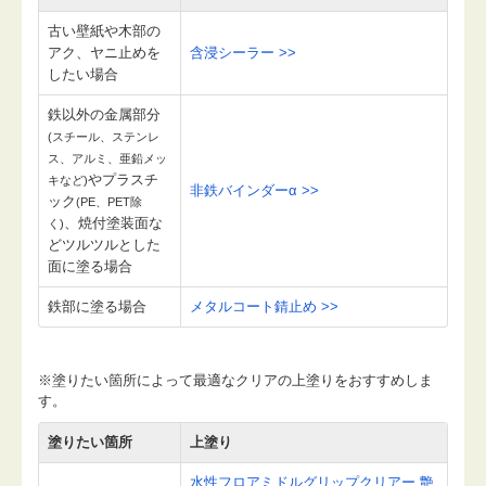
古い壁紙や木部の
アク、ヤニ止めを
含浸シーラー >>
したい場合
鉄以外の金属部分
(スチール、ステンレ
ス、アルミ、亜鉛メッ
やプラスチ
キなど)
非鉄バインダーα >>
ック
(PE、PET除
、焼付塗装面な
く)
どツルツルとした
面に塗る場合
鉄部に塗る場合
メタルコート錆止め >>
※塗りたい箇所によって最適なクリアの上塗りをおすすめしま
す。
塗りたい箇所
上塗り
水性フロアミドルグリップクリアー 艶