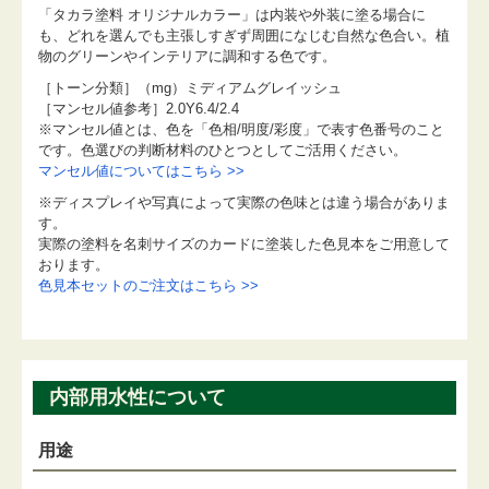
「タカラ塗料 オリジナルカラー」は内装や外装に塗る場合に
も、どれを選んでも主張しすぎず周囲になじむ自然な色合い。植
物のグリーンやインテリアに調和する色です。
［トーン分類］（mg）ミディアムグレイッシュ
［マンセル値参考］2.0Y6.4/2.4
※マンセル値とは、色を「色相/明度/彩度」で表す色番号のこと
です。色選びの判断材料のひとつとしてご活用ください。
マンセル値についてはこちら >>
※ディスプレイや写真によって実際の色味とは違う場合がありま
す。
実際の塗料を名刺サイズのカードに塗装した色見本をご用意して
おります。
色見本セットのご注文はこちら >>
内部用水性について
用途