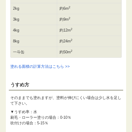
2
2kg
約6m
2
3kg
約9m
2
4kg
約12m
2
8kg
約24m
2
一斗缶
約50m
塗れる面積の計算方法はこちら >>
うすめ方
そのままでも塗れますが、塗料が伸びにくい場合は少し水を足し
て下さい。
▼うすめ率：水
刷毛・ローラー塗りの場合：0-10％
吹付けの場合：5-15％