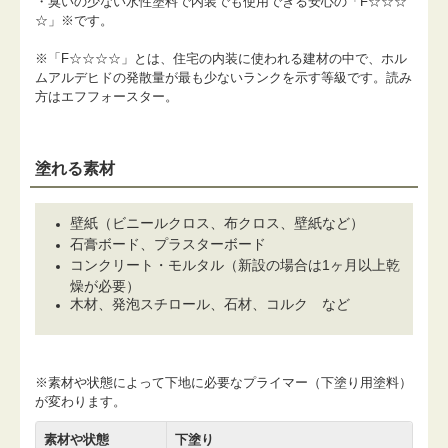
・臭いの少ない水性塗料で内装でも使用できる安心の「F☆☆☆
☆」※です。
※「F☆☆☆☆」とは、住宅の内装に使われる建材の中で、ホル
ムアルデヒドの発散量が最も少ないランクを示す等級です。読み
方はエフフォースター。
塗れる素材
壁紙（ビニールクロス、布クロス、壁紙など）
石膏ボード、プラスターボード
コンクリート・モルタル（新設の場合は1ヶ月以上乾
燥が必要）
木材、発泡スチロール、石材、コルク など
※素材や状態によって下地に必要なプライマー（下塗り用塗料）
が変わります。
素材や状態
下塗り