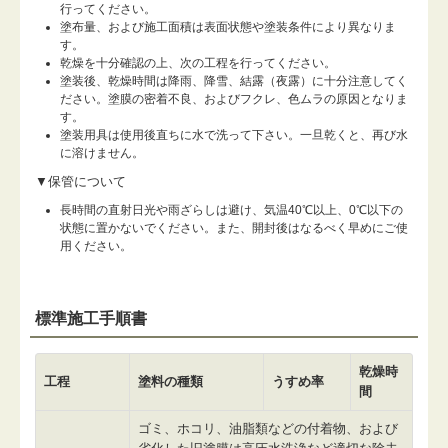
行ってください。
塗布量、および施工面積は表面状態や塗装条件により異なりま
す。
乾燥を十分確認の上、次の工程を行ってください。
塗装後、乾燥時間は降雨、降雪、結露（夜露）に十分注意してく
ださい。塗膜の密着不良、およびフクレ、色ムラの原因となりま
す。
塗装用具は使用後直ちに水で洗って下さい。一旦乾くと、再び水
に溶けません。
▼保管について
長時間の直射日光や雨ざらしは避け、気温40℃以上、0℃以下の
状態に置かないでください。また、開封後はなるべく早めにご使
用ください。
標準施工手順書
乾燥時
工程
塗料の種類
うすめ率
間
ゴミ、ホコリ、油脂類などの付着物、および