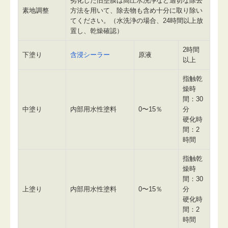
劣化した旧塗膜は高圧水洗浄など適切な除去
素地調整
方法を用いて、除去物も含め十分に取り除い
てください。（水洗浄の場合、24時間以上放
置し、乾燥確認）
2時間
下塗り
含浸シーラー
原液
以上
指触乾
燥時
間：30
中塗り
内部用水性塗料
0〜15％
分
硬化時
間：2
時間
指触乾
燥時
間：30
上塗り
内部用水性塗料
0〜15％
分
硬化時
間：2
時間