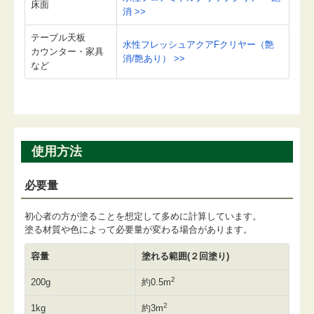
床面
消 >>
テーブル天板
水性フレッシュアクアFクリヤー（艶
カウンター・家具
消/艶あり） >>
など
使用方法
必要量
初心者の方が塗ることを想定して多めに計算しています。
塗る材質や色によって必要量が変わる場合があります。
容量
塗れる範囲(２回塗り)
2
200g
約0.5m
2
1kg
約3m