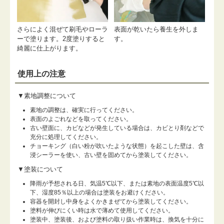
さらによく混ぜて刷毛やローラ
表面が乾いたら養生を外しま
ーで塗ります。2度塗りすると
す。
綺麗に仕上がります。
使用上の注意
▼素地調整について
素地の調整は、確実に行ってください。
表面のよごれなどを取ってください。
古い壁面に、カビなどが発生している場合は、カビとり剤などで
充分に処理してください。
チョーキング（白い粉が吹いたような状態）を起こした壁は、含
浸シーラーを使い、古い壁を固めてから塗装してください。
▼塗装について
降雨が予想される日、気温5℃以下、または素地の表面温度5℃以
下、湿度85％以上の場合は塗装をお避けください。
容器を開封し中身をよくかきまぜてから塗装してください。
塗料が伸びにくい時は水で薄めて使用してください。
塗装中、塗装後、および塗料の取り扱い作業時は、換気を十分に