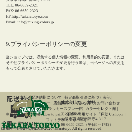
TEL: 06-6659-2321
FAX: 06-6659-2323
HP:http://takaratoryo.com
Email: info@mixing-colors.jp
9.プライバシーポリシーの変更
当ショップでは、収集する個人情報の変更、利用目的の変更、または
その他プライバシーポリシーの変更を行う際は、当ページへの変更を
もって公表とさせていただきます。
支払・配送納期について
|
特定商取引法に基づく表記
|
株式会社タカラ塗料
プライバシーポリシー
|
店舗案内
|
よくある質問
|
お問い合わせ
関連サイト
調色屋
|
ラッカースプレー館
|
カラーセレクト館
|
〒557-0063
車の刷毛塗り全塗装
|
How to paint
|
床塗料専用サイト「床塗り.shop」
|
大阪市西成区南津守4-3-17
フォトデザインボード
|
06-6659-2321（平日9～17時）
(C)2018-2026 takaratoryo All rights reserved.