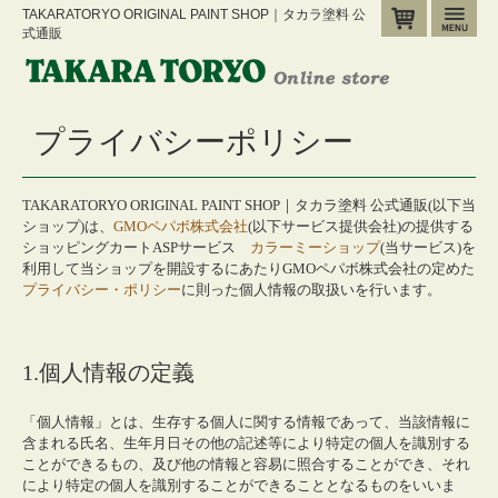
TAKARATORYO ORIGINAL PAINT SHOP｜タカラ塗料 公
カート
メ
式通販
プライバシーポリシー
TAKARATORYO ORIGINAL PAINT SHOP｜タカラ塗料 公式通販(以下当
ショップ)は、
GMOペパボ株式会社
(以下サービス提供会社)の提供する
ショッピングカートASPサービス
カラーミーショップ
(当サービス)を
利用して当ショップを開設するにあたりGMOペパボ株式会社の定めた
プライバシー・ポリシー
に則った個人情報の取扱いを行います。
1.個人情報の定義
「個人情報」とは、生存する個人に関する情報であって、当該情報に
含まれる氏名、生年月日その他の記述等により特定の個人を識別する
ことができるもの、及び他の情報と容易に照合することができ、それ
により特定の個人を識別することができることとなるものをいいま