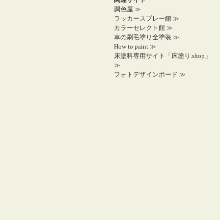
調色屋 ≫
ラッカースプレー館 ≫
カラーセレクト館 ≫
車の刷毛塗り全塗装 ≫
How to paint ≫
床塗料専用サイト「床塗り.shop」
≫
フォトデザインボード ≫