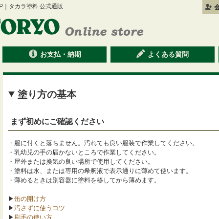
 SHOP｜タカラ塗料 公式通販
お支払・納期
よくある質問
塗り方の基本
まず初めにご確認ください
・服に付くと落ちません。汚れても良い服装で作業してください。
・乳幼児の手の届かないところで作業してください。
・屋外または換気の良い場所で使用してください。
・塗料は水、または専用の希釈液で表示通りに薄めて使います。
・薄めるときは別容器に塗料を移してから薄めます。
▶
缶の開け方
▶
汚さずに使うコツ
▶
刷毛の使い方