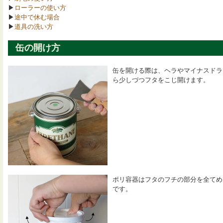
▶
ローラーの使い方
▶
途中で休む場合
▶
道具の洗い方
缶の開け方
缶を開ける際は、ヘラやマイナスドラ
ら少しづつフタをこじ開けます。
ポリ容器はフタのフチの部分を全てめ
です。