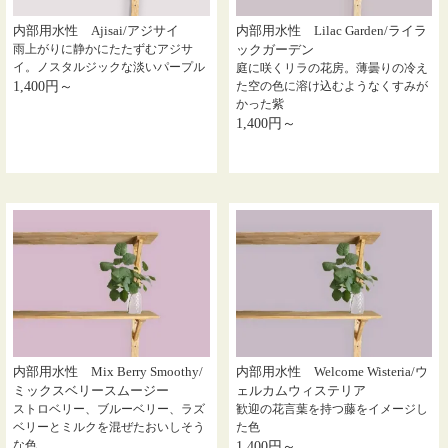
内部用水性 Ajisai/アジサイ
内部用水性 Lilac Garden/ライラ
雨上がりに静かにたたずむアジサ
ックガーデン
イ。ノスタルジックな淡いパープル
庭に咲くリラの花房。薄曇りの冷え
1,400円～
た空の色に溶け込むようなくすみが
かった紫
1,400円～
内部用水性 Mix Berry Smoothy/
内部用水性 Welcome Wisteria/ウ
ミックスベリースムージー
ェルカムウィステリア
ストロベリー、ブルーベリー、ラズ
歓迎の花言葉を持つ藤をイメージし
ベリーとミルクを混ぜたおいしそう
た色
な色
1,400円～