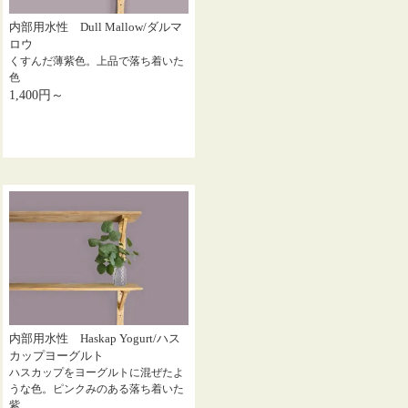
内部用水性 Dull Mallow/ダルマ
ロウ
くすんだ薄紫色。上品で落ち着いた
色
1,400円～
内部用水性 Haskap Yogurt/ハス
カップヨーグルト
ハスカップをヨーグルトに混ぜたよ
うな色。ピンクみのある落ち着いた
紫