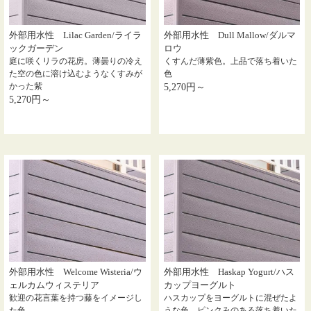
外部用水性 Lilac Garden/ライラ
外部用水性 Dull Mallow/ダルマ
ックガーデン
ロウ
庭に咲くリラの花房。薄曇りの冷え
くすんだ薄紫色。上品で落ち着いた
た空の色に溶け込むようなくすみが
色
かった紫
5,270円～
5,270円～
外部用水性 Welcome Wisteria/ウ
外部用水性 Haskap Yogurt/ハス
ェルカムウィステリア
カップヨーグルト
歓迎の花言葉を持つ藤をイメージし
ハスカップをヨーグルトに混ぜたよ
た色
うな色。ピンクみのある落ち着いた