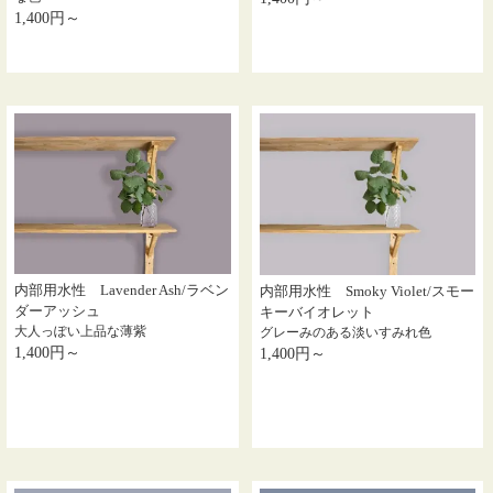
1,400円～
内部用水性 Lavender Ash/ラベン
内部用水性 Smoky Violet/スモー
ダーアッシュ
キーバイオレット
大人っぽい上品な薄紫
グレーみのある淡いすみれ色
1,400円～
1,400円～