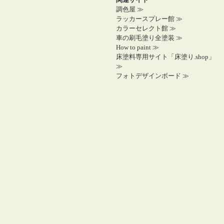
調色屋 ≫
ラッカースプレー館 ≫
カラーセレクト館 ≫
車の刷毛塗り全塗装 ≫
How to paint ≫
床塗料専用サイト「床塗り.shop」
≫
フォトデザインボード ≫