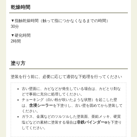
乾燥時間
▼指触乾燥時間（触って指につかなくなるまでの時間）
30分
▼硬化時間
2時間
塗り方
塗装を行う前に、必要に応じて適切な下処理を行ってください
古い壁面に、カビなどが発生している場合は、カビとり剤な
どで事前に充分に処理してください。
チョーキング（白い粉が吹いたような状態）を起こした壁
含浸シーラー
は、
を下塗りし、古い壁を固めてから塗装して
ください。
ガラス、金属などのツルツルした塗装面、亜鉛メッキ、硬質
非鉄バインダーα
塩ビなどの素材に塗装する場合は
を下塗り
してください。