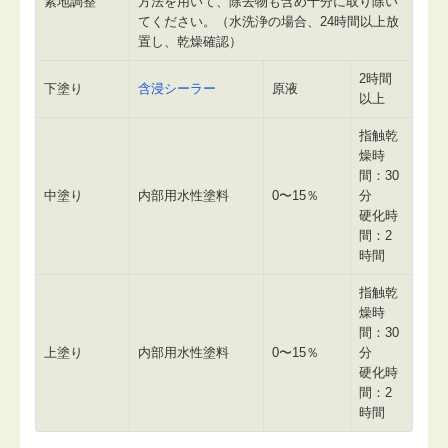
素地調整
方法を用いて、除去物も含め十分に取り除い
てください。（水洗浄の場合、24時間以上放
置し、乾燥確認）
2時間
下塗り
含浸シーラー
原液
以上
指触乾
燥時
間：30
中塗り
内部用水性塗料
0〜15％
分
硬化時
間：2
時間
指触乾
燥時
間：30
上塗り
内部用水性塗料
0〜15％
分
硬化時
間：2
時間