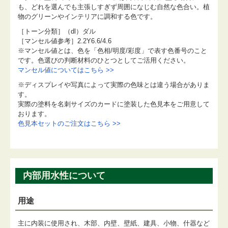
も、どれを選んでも主張しすぎず周囲になじむ自然な色合い。植
物のグリーンやインテリアに調和する色です。
［トーン分類］（dl）ダル
［マンセル値参考］2.2Y6.6/4.6
※マンセル値とは、色を「色相/明度/彩度」で表す色番号のこと
です。色選びの判断材料のひとつとしてご活用ください。
マンセル値についてはこちら >>
※ディスプレイや写真によって実際の色味とは違う場合がありま
す。
実際の塗料を名刺サイズのカードに塗装した色見本をご用意して
おります。
色見本セットのご注文はこちら >>
内部用水性について
用途
主に内装に使用され、木部、内壁、壁紙、建具、小物、什器など