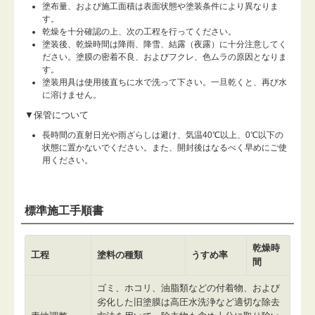
塗布量、および施工面積は表面状態や塗装条件により異なりま
す。
乾燥を十分確認の上、次の工程を行ってください。
塗装後、乾燥時間は降雨、降雪、結露（夜露）に十分注意してく
ださい。塗膜の密着不良、およびフクレ、色ムラの原因となりま
す。
塗装用具は使用後直ちに水で洗って下さい。一旦乾くと、再び水
に溶けません。
▼保管について
長時間の直射日光や雨ざらしは避け、気温40℃以上、0℃以下の
状態に置かないでください。また、開封後はなるべく早めにご使
用ください。
標準施工手順書
乾燥時
工程
塗料の種類
うすめ率
間
ゴミ、ホコリ、油脂類などの付着物、および
劣化した旧塗膜は高圧水洗浄など適切な除去