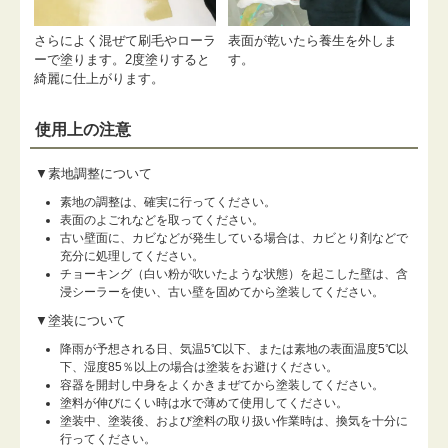
さらによく混ぜて刷毛やローラ
表面が乾いたら養生を外しま
ーで塗ります。2度塗りすると
す。
綺麗に仕上がります。
使用上の注意
▼素地調整について
素地の調整は、確実に行ってください。
表面のよごれなどを取ってください。
古い壁面に、カビなどが発生している場合は、カビとり剤などで
充分に処理してください。
チョーキング（白い粉が吹いたような状態）を起こした壁は、含
浸シーラーを使い、古い壁を固めてから塗装してください。
▼塗装について
降雨が予想される日、気温5℃以下、または素地の表面温度5℃以
下、湿度85％以上の場合は塗装をお避けください。
容器を開封し中身をよくかきまぜてから塗装してください。
塗料が伸びにくい時は水で薄めて使用してください。
塗装中、塗装後、および塗料の取り扱い作業時は、換気を十分に
行ってください。