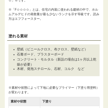
☆」※です。
※「F☆☆☆☆」とは、住宅の内装に使われる建材の中で、ホル
ムアルデヒドの発散量が最も少ないランクを示す等級です。読み
方はエフフォースター。
塗れる素材
壁紙（ビニールクロス、布クロス、壁紙など）
石膏ボード、プラスターボード
コンクリート・モルタル（新設の場合は1ヶ月以上乾
燥が必要）
木材、発泡スチロール、石材、コルク など
※素材や状態によって下地に必要なプライマー（下塗り用塗料）
が変わります。
素材や状態
下塗り