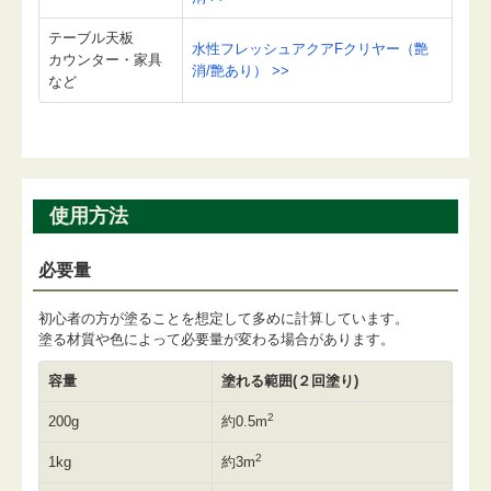
テーブル天板
水性フレッシュアクアFクリヤー（艶
カウンター・家具
消/艶あり） >>
など
使用方法
必要量
初心者の方が塗ることを想定して多めに計算しています。
塗る材質や色によって必要量が変わる場合があります。
容量
塗れる範囲(２回塗り)
2
200g
約0.5m
2
1kg
約3m