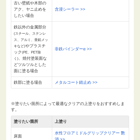
古い壁紙や木部の
アク、ヤニ止めを
含浸シーラー >>
したい場合
鉄以外の金属部分
(スチール、ステンレ
ス、アルミ、亜鉛メッ
やプラスチ
キなど)
非鉄バインダーα >>
ック
(PE、PET除
、焼付塗装面な
く)
どツルツルとした
面に塗る場合
鉄部に塗る場合
メタルコート錆止め >>
※塗りたい箇所によって最適なクリアの上塗りをおすすめしま
す。
塗りたい箇所
上塗り
水性フロアミドルグリップクリアー 艶
床面
消 >>