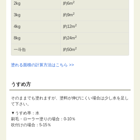
2
2kg
約6m
2
3kg
約9m
2
4kg
約12m
2
8kg
約24m
2
一斗缶
約50m
塗れる面積の計算方法はこちら >>
うすめ方
そのままでも塗れますが、塗料が伸びにくい場合は少し水を足し
て下さい。
▼うすめ率：水
刷毛・ローラー塗りの場合：0-10％
吹付けの場合：5-15％