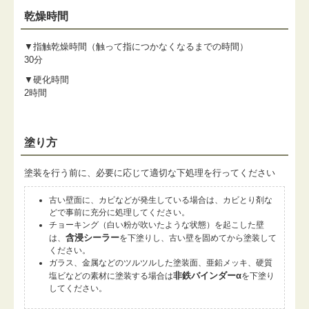
乾燥時間
▼指触乾燥時間（触って指につかなくなるまでの時間）
30分
▼硬化時間
2時間
塗り方
塗装を行う前に、必要に応じて適切な下処理を行ってください
古い壁面に、カビなどが発生している場合は、カビとり剤な
どで事前に充分に処理してください。
チョーキング（白い粉が吹いたような状態）を起こした壁
含浸シーラー
は、
を下塗りし、古い壁を固めてから塗装して
ください。
ガラス、金属などのツルツルした塗装面、亜鉛メッキ、硬質
非鉄バインダーα
塩ビなどの素材に塗装する場合は
を下塗り
してください。