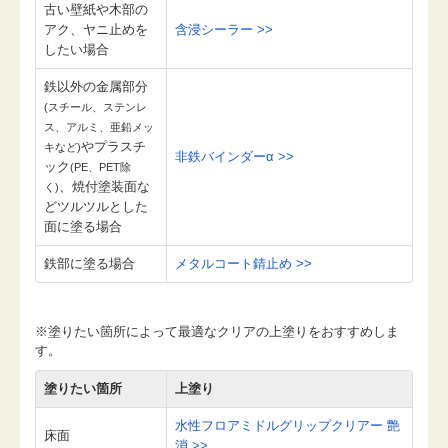
古い壁紙や木部の
アク、ヤニ止めを
含浸シーラー >>
したい場合
鉄以外の金属部分
(スチール、ステンレ
ス、アルミ、亜鉛メッ
やプラスチ
キなど)
非鉄バインダーα >>
ック
(PE、PET除
、焼付塗装面な
く)
どツルツルとした
面に塗る場合
鉄部に塗る場合
メタルコート錆止め >>
※塗りたい箇所によって最適なクリアの上塗りをおすすめしま
す。
塗りたい箇所
上塗り
水性フロアミドルグリップクリアー 艶
床面
消 >>