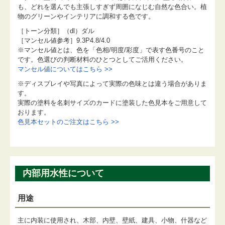
も、どれを選んでも主張しすぎず周囲になじむ自然な色合い。植
物のグリーンやインテリアに調和する色です。
［トーン分類］（dl）ダル
［マンセル値参考］9.3P4.8/4.0
※マンセル値とは、色を「色相/明度/彩度」で表す色番号のこと
です。色選びの判断材料のひとつとしてご活用ください。
マンセル値についてはこちら >>
※ディスプレイや写真によって実際の色味とは違う場合がありま
す。
実際の塗料を名刺サイズのカードに塗装した色見本をご用意して
おります。
色見本セットのご注文はこちら >>
内部用水性について
用途
主に内装に使用され、木部、内壁、壁紙、建具、小物、什器など