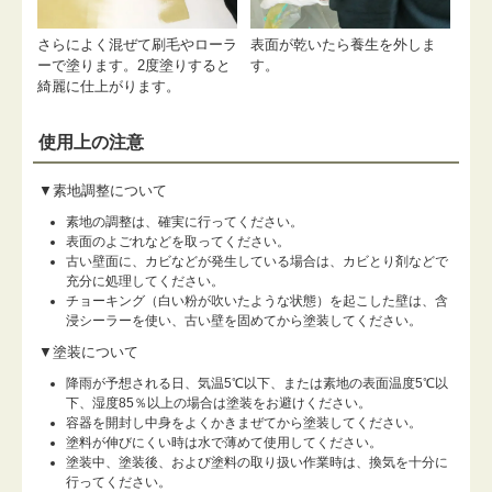
さらによく混ぜて刷毛やローラ
表面が乾いたら養生を外しま
ーで塗ります。2度塗りすると
す。
綺麗に仕上がります。
使用上の注意
▼素地調整について
素地の調整は、確実に行ってください。
表面のよごれなどを取ってください。
古い壁面に、カビなどが発生している場合は、カビとり剤などで
充分に処理してください。
チョーキング（白い粉が吹いたような状態）を起こした壁は、含
浸シーラーを使い、古い壁を固めてから塗装してください。
▼塗装について
降雨が予想される日、気温5℃以下、または素地の表面温度5℃以
下、湿度85％以上の場合は塗装をお避けください。
容器を開封し中身をよくかきまぜてから塗装してください。
塗料が伸びにくい時は水で薄めて使用してください。
塗装中、塗装後、および塗料の取り扱い作業時は、換気を十分に
行ってください。