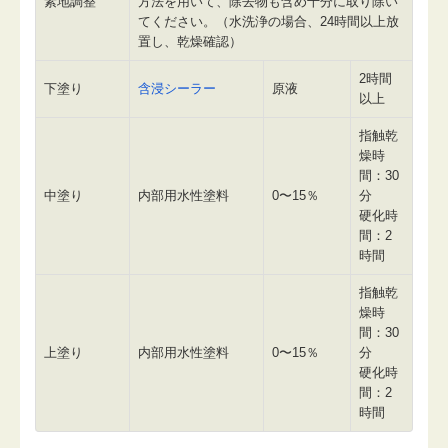
素地調整
方法を用いて、除去物も含め十分に取り除い
てください。（水洗浄の場合、24時間以上放
置し、乾燥確認）
2時間
下塗り
含浸シーラー
原液
以上
指触乾
燥時
間：30
中塗り
内部用水性塗料
0〜15％
分
硬化時
間：2
時間
指触乾
燥時
間：30
上塗り
内部用水性塗料
0〜15％
分
硬化時
間：2
時間