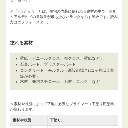
☆」※です。
※「F☆☆☆☆」とは、住宅の内装に使われる建材の中で、ホル
ムアルデヒドの発散量が最も少ないランクを示す等級です。読み
方はエフフォースター。
塗れる素材
壁紙（ビニールクロス、布クロス、壁紙など）
石膏ボード、プラスターボード
コンクリート・モルタル（新設の場合は1ヶ月以上乾
燥が必要）
木材、発泡スチロール、石材、コルク など
※素材や状態によって下地に必要なプライマー（下塗り用塗料）
が変わります。
素材や状態
下塗り