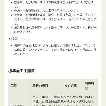
塗布量、および施工面積は表面状態や塗装条件により異なりま
す。
乾燥を十分確認の上、次の工程を行ってください。
塗装後、乾燥時間は降雨、降雪、結露（夜露）に十分注意してく
ださい。塗膜の密着不良、およびフクレ、色ムラの原因となりま
す。
塗装用具は使用後直ちに水で洗って下さい。一旦乾くと、再び水
に溶けません。
▼保管について
長時間の直射日光や雨ざらしは避け、気温40℃以上、0℃以下の
状態に置かないでください。また、開封後はなるべく早めにご使
用ください。
標準施工手順書
乾燥時
工程
塗料の種類
うすめ率
間
ゴミ、ホコリ、油脂類などの付着物、および
劣化した旧塗膜は高圧水洗浄など適切な除去