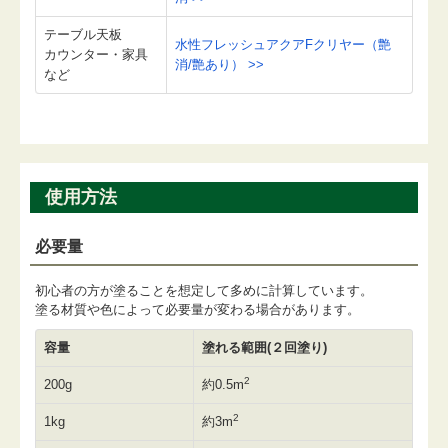
テーブル天板
水性フレッシュアクアFクリヤー（艶
カウンター・家具
消/艶あり） >>
など
使用方法
必要量
初心者の方が塗ることを想定して多めに計算しています。
塗る材質や色によって必要量が変わる場合があります。
容量
塗れる範囲(２回塗り)
2
200g
約0.5m
2
1kg
約3m