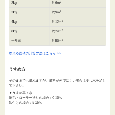
2
2kg
約6m
2
3kg
約9m
2
4kg
約12m
2
8kg
約24m
2
一斗缶
約50m
塗れる面積の計算方法はこちら >>
うすめ方
そのままでも塗れますが、塗料が伸びにくい場合は少し水を足し
て下さい。
▼うすめ率：水
刷毛・ローラー塗りの場合：0-10％
吹付けの場合：5-15％