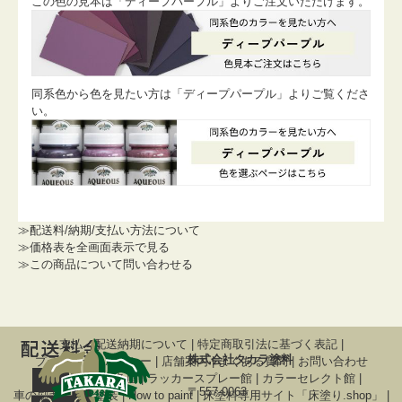
この色の見本は「ディープパープル」よりご注文いただけます。
同系色から色を見たい方は「ディープパープル」よりご覧くださ
い。
≫配送料/納期/支払い方法について
≫価格表を全画面表示で見る
≫この商品について問い合わせる
支払・配送納期について
|
特定商取引法に基づく表記
|
株式会社タカラ塗料
プライバシーポリシー
|
店舗案内
|
よくある質問
|
お問い合わせ
関連サイト
調色屋
|
ラッカースプレー館
|
カラーセレクト館
|
〒557-0063
車の刷毛塗り全塗装
|
How to paint
|
床塗料専用サイト「床塗り.shop」
|