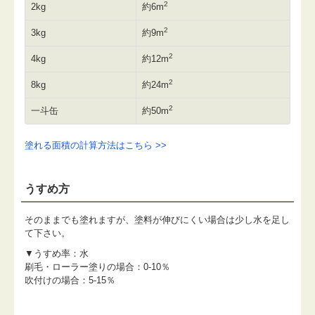
2
2kg
約6m
2
3kg
約9m
2
4kg
約12m
2
8kg
約24m
2
一斗缶
約50m
塗れる面積の計算方法はこちら >>
うすめ方
そのままでも塗れますが、塗料が伸びにくい場合は少し水を足し
て下さい。
▼うすめ率：水
刷毛・ローラー塗りの場合：0-10％
吹付けの場合：5-15％