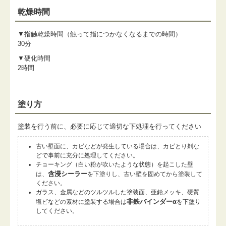
乾燥時間
▼指触乾燥時間（触って指につかなくなるまでの時間）
30分
▼硬化時間
2時間
塗り方
塗装を行う前に、必要に応じて適切な下処理を行ってください
古い壁面に、カビなどが発生している場合は、カビとり剤な
どで事前に充分に処理してください。
チョーキング（白い粉が吹いたような状態）を起こした壁
含浸シーラー
は、
を下塗りし、古い壁を固めてから塗装して
ください。
ガラス、金属などのツルツルした塗装面、亜鉛メッキ、硬質
非鉄バインダーα
塩ビなどの素材に塗装する場合は
を下塗り
してください。