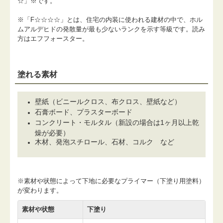
☆」※です。
※「F☆☆☆☆」とは、住宅の内装に使われる建材の中で、ホル
ムアルデヒドの発散量が最も少ないランクを示す等級です。読み
方はエフフォースター。
塗れる素材
壁紙（ビニールクロス、布クロス、壁紙など）
石膏ボード、プラスターボード
コンクリート・モルタル（新設の場合は1ヶ月以上乾
燥が必要）
木材、発泡スチロール、石材、コルク など
※素材や状態によって下地に必要なプライマー（下塗り用塗料）
が変わります。
素材や状態
下塗り