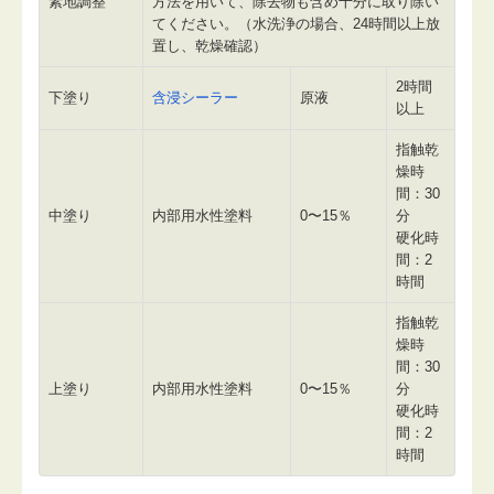
素地調整
方法を用いて、除去物も含め十分に取り除い
てください。（水洗浄の場合、24時間以上放
置し、乾燥確認）
2時間
下塗り
含浸シーラー
原液
以上
指触乾
燥時
間：30
中塗り
内部用水性塗料
0〜15％
分
硬化時
間：2
時間
指触乾
燥時
間：30
上塗り
内部用水性塗料
0〜15％
分
硬化時
間：2
時間