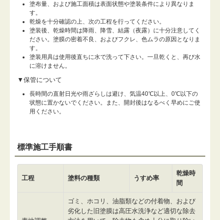
塗布量、および施工面積は表面状態や塗装条件により異なりま
す。
乾燥を十分確認の上、次の工程を行ってください。
塗装後、乾燥時間は降雨、降雪、結露（夜露）に十分注意してく
ださい。塗膜の密着不良、およびフクレ、色ムラの原因となりま
す。
塗装用具は使用後直ちに水で洗って下さい。一旦乾くと、再び水
に溶けません。
▼保管について
長時間の直射日光や雨ざらしは避け、気温40℃以上、0℃以下の
状態に置かないでください。また、開封後はなるべく早めにご使
用ください。
標準施工手順書
乾燥時
工程
塗料の種類
うすめ率
間
ゴミ、ホコリ、油脂類などの付着物、および
劣化した旧塗膜は高圧水洗浄など適切な除去