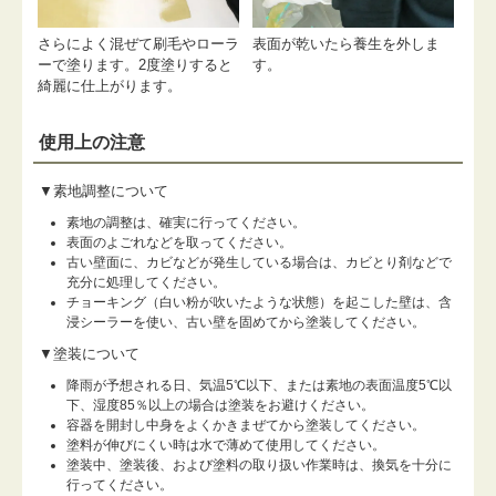
さらによく混ぜて刷毛やローラ
表面が乾いたら養生を外しま
ーで塗ります。2度塗りすると
す。
綺麗に仕上がります。
使用上の注意
▼素地調整について
素地の調整は、確実に行ってください。
表面のよごれなどを取ってください。
古い壁面に、カビなどが発生している場合は、カビとり剤などで
充分に処理してください。
チョーキング（白い粉が吹いたような状態）を起こした壁は、含
浸シーラーを使い、古い壁を固めてから塗装してください。
▼塗装について
降雨が予想される日、気温5℃以下、または素地の表面温度5℃以
下、湿度85％以上の場合は塗装をお避けください。
容器を開封し中身をよくかきまぜてから塗装してください。
塗料が伸びにくい時は水で薄めて使用してください。
塗装中、塗装後、および塗料の取り扱い作業時は、換気を十分に
行ってください。