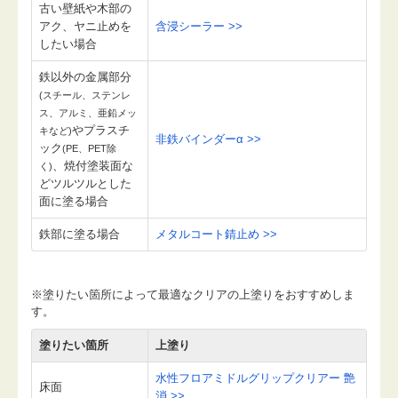
古い壁紙や木部の
アク、ヤニ止めを
含浸シーラー >>
したい場合
鉄以外の金属部分
(スチール、ステンレ
ス、アルミ、亜鉛メッ
やプラスチ
キなど)
非鉄バインダーα >>
ック
(PE、PET除
、焼付塗装面な
く)
どツルツルとした
面に塗る場合
鉄部に塗る場合
メタルコート錆止め >>
※塗りたい箇所によって最適なクリアの上塗りをおすすめしま
す。
塗りたい箇所
上塗り
水性フロアミドルグリップクリアー 艶
床面
消 >>