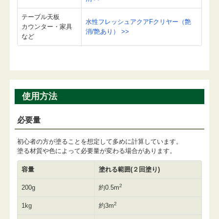
テーブル天板
水性フレッシュアクアFクリヤー（艶
カウンター・家具
消/艶あり） >>
など
使用方法
必要量
初心者の方が塗ることを想定して多めに計算しています。
塗る材質や色によって必要量が変わる場合があります。
容量
塗れる範囲(２回塗り)
2
200g
約0.5m
2
1kg
約3m