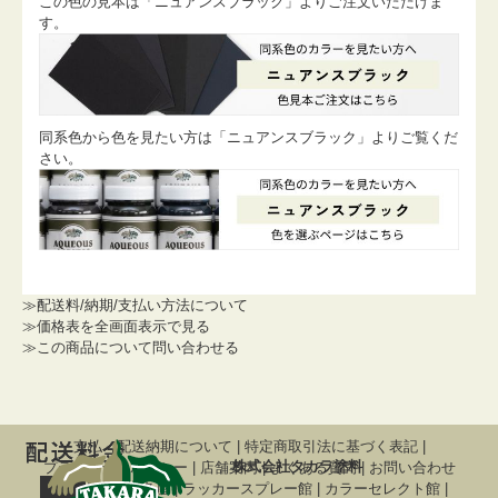
この色の見本は「ニュアンスブラック」よりご注文いただけま
す。
同系色から色を見たい方は「ニュアンスブラック」よりご覧くだ
さい。
≫配送料/納期/支払い方法について
≫価格表を全画面表示で見る
≫この商品について問い合わせる
支払・配送納期について
|
特定商取引法に基づく表記
|
株式会社タカラ塗料
プライバシーポリシー
|
店舗案内
|
よくある質問
|
お問い合わせ
関連サイト
調色屋
|
ラッカースプレー館
|
カラーセレクト館
|