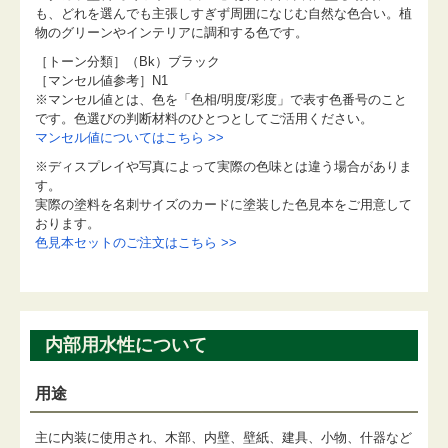
も、どれを選んでも主張しすぎず周囲になじむ自然な色合い。植
物のグリーンやインテリアに調和する色です。
［トーン分類］（Bk）ブラック
［マンセル値参考］N1
※マンセル値とは、色を「色相/明度/彩度」で表す色番号のこと
です。色選びの判断材料のひとつとしてご活用ください。
マンセル値についてはこちら >>
※ディスプレイや写真によって実際の色味とは違う場合がありま
す。
実際の塗料を名刺サイズのカードに塗装した色見本をご用意して
おります。
色見本セットのご注文はこちら >>
内部用水性について
用途
主に内装に使用され、木部、内壁、壁紙、建具、小物、什器など