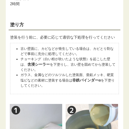
2時間
塗り方
塗装を行う前に、必要に応じて適切な下処理を行ってください
古い壁面に、カビなどが発生している場合は、カビとり剤な
どで事前に充分に処理してください。
チョーキング（白い粉が吹いたような状態）を起こした壁
含浸シーラー
は、
を下塗りし、古い壁を固めてから塗装して
ください。
ガラス、金属などのツルツルした塗装面、亜鉛メッキ、硬質
非鉄バインダーα
塩ビなどの素材に塗装する場合は
を下塗り
してください。