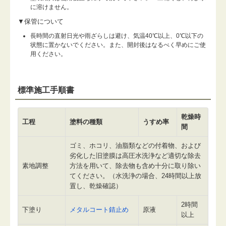
に溶けません。
▼保管について
長時間の直射日光や雨ざらしは避け、気温40℃以上、0℃以下の
状態に置かないでください。また、開封後はなるべく早めにご使
用ください。
標準施工手順書
乾燥時
工程
塗料の種類
うすめ率
間
ゴミ、ホコリ、油脂類などの付着物、および
劣化した旧塗膜は高圧水洗浄など適切な除去
素地調整
方法を用いて、除去物も含め十分に取り除い
てください。（水洗浄の場合、24時間以上放
置し、乾燥確認）
2時間
下塗り
メタルコート錆止め
原液
以上