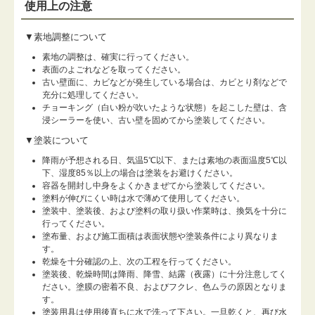
使用上の注意
▼素地調整について
素地の調整は、確実に行ってください。
表面のよごれなどを取ってください。
古い壁面に、カビなどが発生している場合は、カビとり剤などで
充分に処理してください。
チョーキング（白い粉が吹いたような状態）を起こした壁は、含
浸シーラーを使い、古い壁を固めてから塗装してください。
▼塗装について
降雨が予想される日、気温5℃以下、または素地の表面温度5℃以
下、湿度85％以上の場合は塗装をお避けください。
容器を開封し中身をよくかきまぜてから塗装してください。
塗料が伸びにくい時は水で薄めて使用してください。
塗装中、塗装後、および塗料の取り扱い作業時は、換気を十分に
行ってください。
塗布量、および施工面積は表面状態や塗装条件により異なりま
す。
乾燥を十分確認の上、次の工程を行ってください。
塗装後、乾燥時間は降雨、降雪、結露（夜露）に十分注意してく
ださい。塗膜の密着不良、およびフクレ、色ムラの原因となりま
す。
塗装用具は使用後直ちに水で洗って下さい。一旦乾くと、再び水