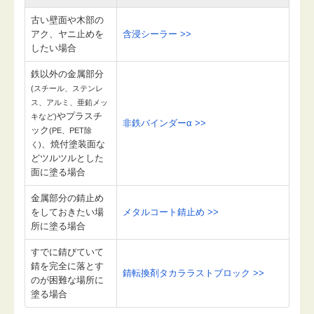
古い壁面や木部の
アク、ヤニ止めを
含浸シーラー >>
したい場合
鉄以外の金属部分
(スチール、ステンレ
ス、アルミ、亜鉛メッ
やプラスチ
キなど)
非鉄バインダーα >>
ック
(PE、PET除
、焼付塗装面な
く)
どツルツルとした
面に塗る場合
金属部分の錆止め
をしておきたい場
メタルコート錆止め >>
所に塗る場合
すでに錆びていて
錆を完全に落とす
錆転換剤タカララストブロック >>
のが困難な場所に
塗る場合