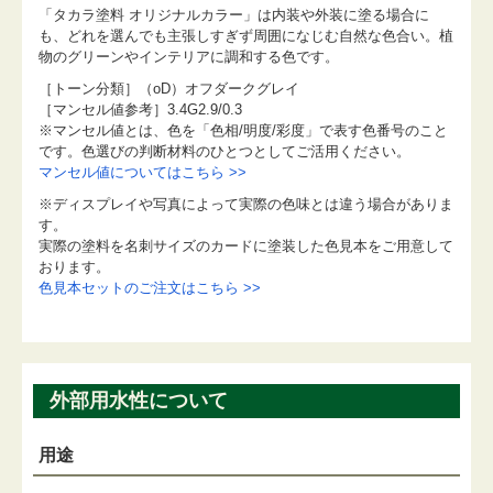
「タカラ塗料 オリジナルカラー」は内装や外装に塗る場合に
も、どれを選んでも主張しすぎず周囲になじむ自然な色合い。植
物のグリーンやインテリアに調和する色です。
［トーン分類］（oD）オフダークグレイ
［マンセル値参考］3.4G2.9/0.3
※マンセル値とは、色を「色相/明度/彩度」で表す色番号のこと
です。色選びの判断材料のひとつとしてご活用ください。
マンセル値についてはこちら >>
※ディスプレイや写真によって実際の色味とは違う場合がありま
す。
実際の塗料を名刺サイズのカードに塗装した色見本をご用意して
おります。
色見本セットのご注文はこちら >>
外部用水性について
用途