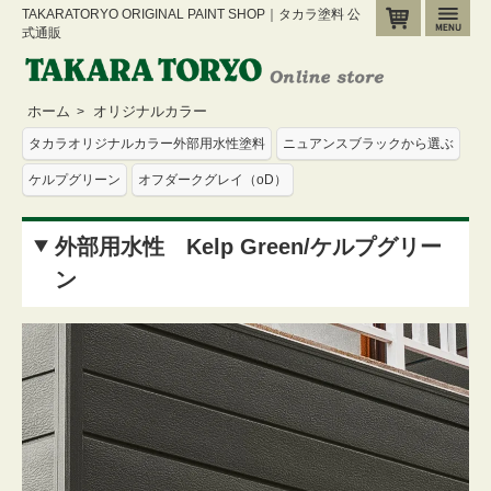
TAKARATORYO ORIGINAL PAINT SHOP｜タカラ塗料 公
カート
メ
式通販
ホーム
オリジナルカラー
>
タカラオリジナルカラー外部用水性塗料
ニュアンスブラックから選ぶ
ケルプグリーン
オフダークグレイ（oD）
外部用水性 Kelp Green/ケルプグリー
ン