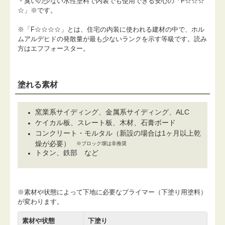
・臭いの少ない水性塗料で内装でも使用できる安心の「F☆☆☆
☆」※です。
※「F☆☆☆☆」とは、住宅の内装に使われる建材の中で、ホル
ムアルデヒドの発散量が最も少ないランクを示す等級です。読み
方はエフフォースター。
塗れる素材
窯業系サイディング、金属系サイディング、ALC
ケイカル板、スレート板、木材、石膏ボード
コンクリート・モルタル（新設の場合は1ヶ月以上乾
燥が必要）
※ブロック塀は非推奨
トタン、鉄部 など
※素材や状態によって下地に必要なプライマー（下塗り用塗料）
が変わります。
素材や状態
下塗り