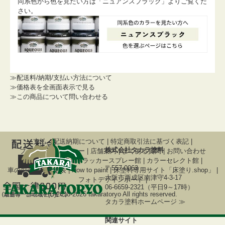
同系色から色を見たい方は「ニュアンスブラック」よりご覧くだ
さい。
≫配送料/納期/支払い方法について
≫価格表を全画面表示で見る
≫この商品について問い合わせる
支払・配送納期について
|
特定商取引法に基づく表記
|
株式会社タカラ塗料
プライバシーポリシー
|
店舗案内
|
よくある質問
|
お問い合わせ
関連サイト
調色屋
|
ラッカースプレー館
|
カラーセレクト館
|
〒557-0063
車の刷毛塗り全塗装
|
How to paint
|
床塗料専用サイト「床塗り.shop」
|
大阪市西成区南津守4-3-17
フォトデザインボード
|
06-6659-2321（平日9～17時）
(C)2018-2026 takaratoryo All rights reserved.
タカラ塗料ホームページ ≫
関連サイト