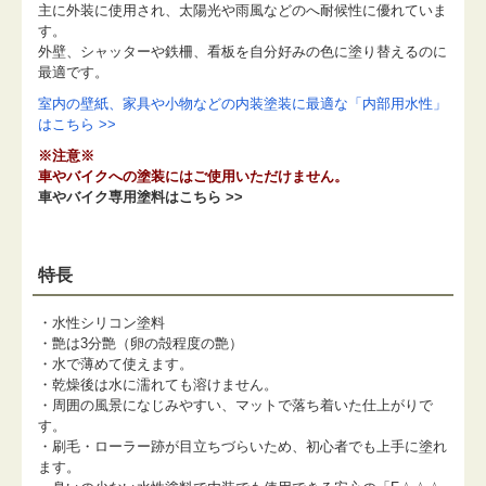
主に外装に使用され、太陽光や雨風などのへ耐候性に優れていま
す。
外壁、シャッターや鉄柵、看板を自分好みの色に塗り替えるのに
最適です。
室内の壁紙、家具や小物などの内装塗装に最適な「内部用水性」
はこちら >>
※注意※
車やバイクへの塗装にはご使用いただけません。
車やバイク専用塗料はこちら >>
特長
・水性シリコン塗料
・艶は3分艶（卵の殻程度の艶）
・水で薄めて使えます。
・乾燥後は水に濡れても溶けません。
・周囲の風景になじみやすい、マットで落ち着いた仕上がりで
す。
・刷毛・ローラー跡が目立ちづらいため、初心者でも上手に塗れ
ます。