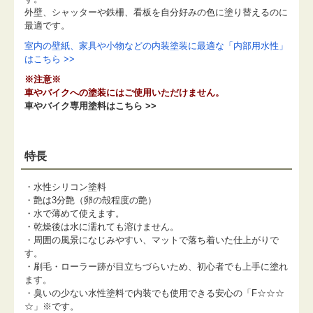
外壁、シャッターや鉄柵、看板を自分好みの色に塗り替えるのに
最適です。
室内の壁紙、家具や小物などの内装塗装に最適な「内部用水性」
はこちら >>
※注意※
車やバイクへの塗装にはご使用いただけません。
車やバイク専用塗料はこちら >>
特長
・水性シリコン塗料
・艶は3分艶（卵の殻程度の艶）
・水で薄めて使えます。
・乾燥後は水に濡れても溶けません。
・周囲の風景になじみやすい、マットで落ち着いた仕上がりで
す。
・刷毛・ローラー跡が目立ちづらいため、初心者でも上手に塗れ
ます。
・臭いの少ない水性塗料で内装でも使用できる安心の「F☆☆☆
☆」※です。