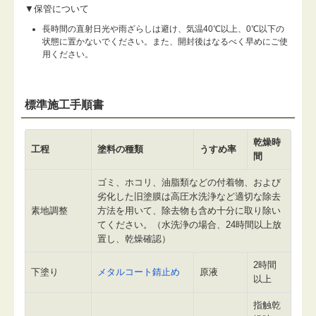
▼保管について
長時間の直射日光や雨ざらしは避け、気温40℃以上、0℃以下の
状態に置かないでください。また、開封後はなるべく早めにご使
用ください。
標準施工手順書
乾燥時
工程
塗料の種類
うすめ率
間
ゴミ、ホコリ、油脂類などの付着物、および
劣化した旧塗膜は高圧水洗浄など適切な除去
素地調整
方法を用いて、除去物も含め十分に取り除い
てください。（水洗浄の場合、24時間以上放
置し、乾燥確認）
2時間
下塗り
メタルコート錆止め
原液
以上
指触乾