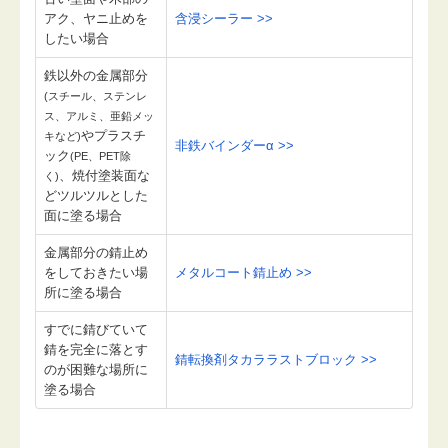
アク、ヤニ止めを
含浸シーラー >>
したい場合
鉄以外の金属部分
(スチール、ステンレ
ス、アルミ、亜鉛メッ
やプラスチ
キなど)
非鉄バインダーα >>
ック
(PE、PET除
、焼付塗装面な
く)
どツルツルとした
面に塗る場合
金属部分の錆止め
をしておきたい場
メタルコート錆止め >>
所に塗る場合
すでに錆びていて
錆を完全に落とす
錆転換剤タカララストブロック >>
のが困難な場所に
塗る場合