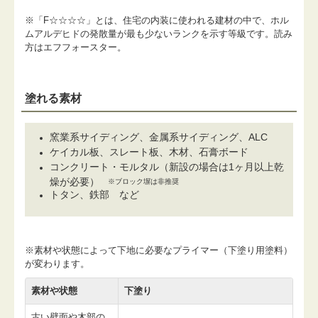
※「F☆☆☆☆」とは、住宅の内装に使われる建材の中で、ホル
ムアルデヒドの発散量が最も少ないランクを示す等級です。読み
方はエフフォースター。
塗れる素材
窯業系サイディング、金属系サイディング、ALC
ケイカル板、スレート板、木材、石膏ボード
コンクリート・モルタル（新設の場合は1ヶ月以上乾
燥が必要）
※ブロック塀は非推奨
トタン、鉄部 など
※素材や状態によって下地に必要なプライマー（下塗り用塗料）
が変わります。
素材や状態
下塗り
古い壁面や木部の