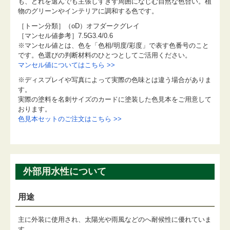
も、どれを選んでも主張しすぎず周囲になじむ自然な色合い。植
物のグリーンやインテリアに調和する色です。
［トーン分類］（oD）オフダークグレイ
［マンセル値参考］7.5G3.4/0.6
※マンセル値とは、色を「色相/明度/彩度」で表す色番号のこと
です。色選びの判断材料のひとつとしてご活用ください。
マンセル値についてはこちら >>
※ディスプレイや写真によって実際の色味とは違う場合がありま
す。
実際の塗料を名刺サイズのカードに塗装した色見本をご用意して
おります。
色見本セットのご注文はこちら >>
外部用水性について
用途
主に外装に使用され、太陽光や雨風などのへ耐候性に優れていま
す。