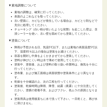
▼素地調整について
素地の調整は、確実に行ってください。
表面のよごれなどを取ってください。
古い壁面に、カビなどが発生している場合は、カビとり剤などで
充分に処理してください。
チョーキング（白い粉が吹いたような状態）を起こした壁は、含
浸シーラーを使い、古い壁を固めてから塗装してください。
▼塗装について
降雨が予想される日、気温5℃以下、または素地の表面温度5℃以
下、湿度85％以上の場合は塗装をお避けください。
容器を開封し中身をよくかきまぜてから塗装してください。
塗料が伸びにくい時は水で薄めて使用してください。
塗装中、塗装後、および塗料の取り扱い作業時は、換気を十分に
行ってください。
塗布量、および施工面積は表面状態や塗装条件により異なりま
す。
乾燥を十分確認の上、次の工程を行ってください。
塗装後、乾燥時間は降雨、降雪、結露（夜露）に十分注意してく
ださい。塗膜の密着不良、およびフクレ、色ムラの原因となりま
す。
塗装用具は使用後直ちに水で洗って下さい。一旦乾くと、再び水
に溶けません。