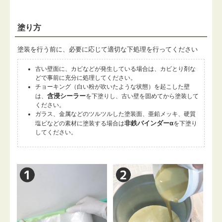
塗り方
塗装を行う前に、必要に応じて適切な下処理を行ってください
古い壁面に、カビなどが発生している場合は、カビとり剤な
どで事前に充分に処理してください。
チョーキング（白い粉が吹いたような状態）を起こした壁
含浸シーラー
は、
を下塗りし、古い壁を固めてから塗装して
ください。
ガラス、金属などのツルツルした塗装面、亜鉛メッキ、硬質
非鉄バインダーα
塩ビなどの素材に塗装する場合は
を下塗り
してください。