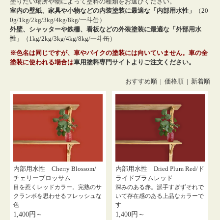
塗りたい場所や物によって塗料の種類をお選びください。
室内の壁紙、家具や小物などの内装塗装に最適な「内部用水性」
（20
0g/1kg/2kg/3kg/4kg/8kg/一斗缶）
外壁、シャッターや鉄柵、看板などの外装塗装に最適な「外部用水
性」
（1kg/2kg/3kg/4kg/8kg/一斗缶）
※色名は同じですが、車やバイクの塗装には向いていません。車の全
塗装に使われる場合は
車用塗料専門サイトよりご注文ください。
おすすめ順 |
価格順
|
新着順
内部用水性 Cherry Blossom/
内部用水性 Dried Plum Red/ド
チェリーブロッサム
ライドプラムレッド
目を惹くレッドカラー。完熟のサ
深みのある赤。派手すぎずそれで
クランボを思わせるフレッシュな
いて存在感のある上品なカラーで
色
す
1,400円～
1,400円～