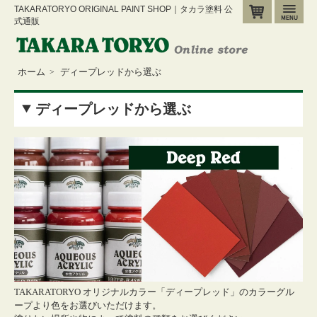
TAKARATORYO ORIGINAL PAINT SHOP｜タカラ塗料 公
カート
メ
式通販
ホーム
ディープレッドから選ぶ
>
ディープレッドから選ぶ
TAKARATORYO オリジナルカラー
「ディープレッド」のカラーグル
ープより色をお選びいただけます。