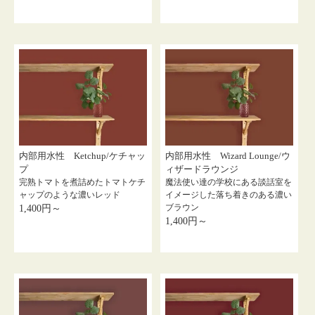
内部用水性 Ketchup/ケチャッ
内部用水性 Wizard Lounge/ウ
プ
ィザードラウンジ
完熟トマトを煮詰めたトマトケチ
魔法使い達の学校にある談話室を
ャップのような濃いレッド
イメージした落ち着きのある濃い
ブラウン
1,400円～
1,400円～