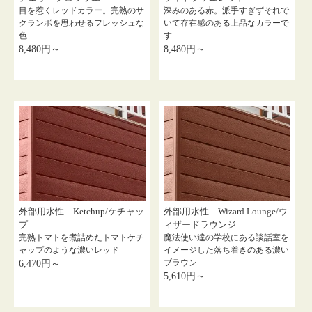
目を惹くレッドカラー。完熟のサ
深みのある赤。派手すぎずそれで
クランボを思わせるフレッシュな
いて存在感のある上品なカラーで
色
す
8,480円～
8,480円～
外部用水性 Ketchup/ケチャッ
外部用水性 Wizard Lounge/ウ
プ
ィザードラウンジ
完熟トマトを煮詰めたトマトケチ
魔法使い達の学校にある談話室を
ャップのような濃いレッド
イメージした落ち着きのある濃い
ブラウン
6,470円～
5,610円～