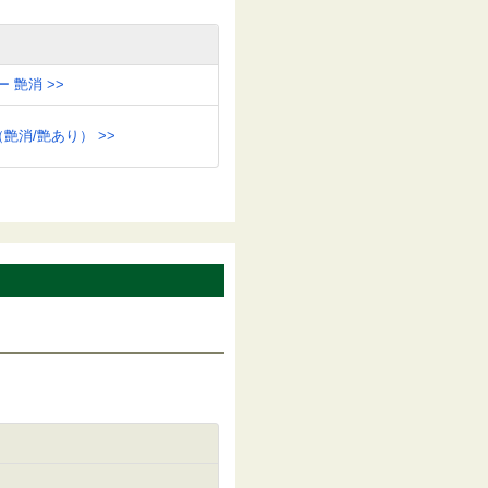
 艶消 >>
艶消/艶あり） >>