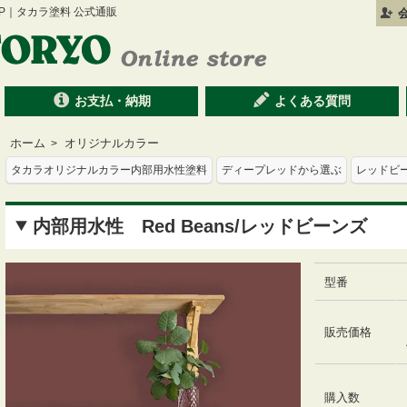
 SHOP｜タカラ塗料 公式通販
会
お支払・納期
よくある質問
ホーム
オリジナルカラー
>
タカラオリジナルカラー内部用水性塗料
ディープレッドから選ぶ
レッドビ
内部用水性 Red Beans/レッドビーンズ
型番
販売価格
購入数