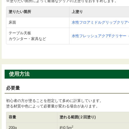
※塗りたい箇所によって最適なクリアの上塗りをおすすめします。
塗りたい箇所
上塗り
床面
水性フロアミドルグリップクリアー
テーブル天板
水性フレッシュアクアFクリヤー（
カウンター・家具など
使用方法
必要量
初心者の方が塗ることを想定して多めに計算しています。
塗る材質や色によって必要量が変わる場合があります。
容量
塗れる範囲(２回塗り)
2
200g
約0.5m