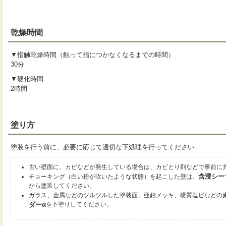
乾燥時間
▼指触乾燥時間（触って指につかなくなるまでの時間）
30分
▼硬化時間
2時間
塗り方
塗装を行う前に、必要に応じて適切な下処理を行ってください
古い壁面に、カビなどが発生している場合は、カビとり剤などで事前に
含浸シー
チョーキング（白い粉が吹いたような状態）を起こした壁は、
から塗装してください。
ガラス、金属などのツルツルした塗装面、亜鉛メッキ、硬質塩ビなどの
ダーα
を下塗りしてください。