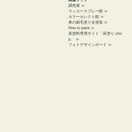
調色屋 ≫
ラッカースプレー館 ≫
カラーセレクト館 ≫
車の刷毛塗り全塗装 ≫
How to paint ≫
床塗料専用サイト「床塗り.sho
p」 ≫
フォトデザインボード ≫