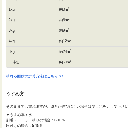
2
1kg
約3m
2
2kg
約6m
2
3kg
約9m
2
4kg
約12m
2
8kg
約24m
2
一斗缶
約50m
塗れる面積の計算方法はこちら >>
うすめ方
そのままでも塗れますが、塗料が伸びにくい場合は少し水を足して下さ
▼うすめ率：水
刷毛・ローラー塗りの場合：0-10％
吹付けの場合：5-15％