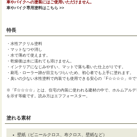
車やバイクへの塗装にはご使用いただけません。
車やバイク専用塗料はこちら >>
特長
・水性アクリル塗料
・マットなつや消し
・水で薄めて使えます。
・乾燥後は水に濡れても溶けません。
・インテリアになじみやすい、マットで落ち着いた仕上がりです。
・刷毛・ローラー跡が目立ちづらいため、初心者でも上手に塗れます。
・臭いの少ない水性塗料で内装でも使用できる安心の「F☆☆☆☆」※で
※「F☆☆☆☆」とは、住宅の内装に使われる建材の中で、ホルムアルデ
を示す等級です。読み方はエフフォースター。
塗れる素材
壁紙（ビニールクロス、布クロス、壁紙など）