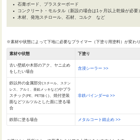
石膏ボード、プラスターボード
コンクリート・モルタル（新設の場合は1ヶ月以上乾燥が必要
木材、発泡スチロール、石材、コルク など
※素材や状態によって下地に必要なプライマー（下塗り用塗料）が変わ
素材や状態
下塗り
古い壁紙や木部のアク、ヤニ止め
含浸シーラー >>
をしたい場合
鉄以外の金属部分
(スチール、ステン
やプラ
レス、アルミ、亜鉛メッキなど)
スチック
、焼付塗装
非鉄バインダーα >>
(PE、PET除く)
面などツルツルとした面に塗る場
合
鉄部に塗る場合
メタルコート錆止め >>