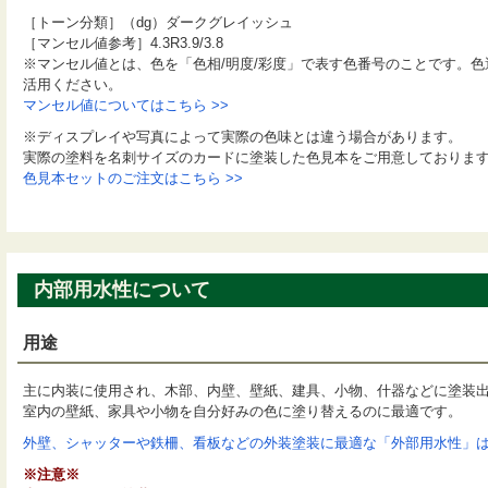
［トーン分類］（dg）ダークグレイッシュ
［マンセル値参考］4.3R3.9/3.8
※マンセル値とは、色を「色相/明度/彩度」で表す色番号のことです。
活用ください。
マンセル値についてはこちら >>
※ディスプレイや写真によって実際の色味とは違う場合があります。
実際の塗料を名刺サイズのカードに塗装した色見本をご用意しておりま
色見本セットのご注文はこちら >>
内部用水性について
用途
主に内装に使用され、木部、内壁、壁紙、建具、小物、什器などに塗装
室内の壁紙、家具や小物を自分好みの色に塗り替えるのに最適です。
外壁、シャッターや鉄柵、看板などの外装塗装に最適な「外部用水性」はこ
※注意※