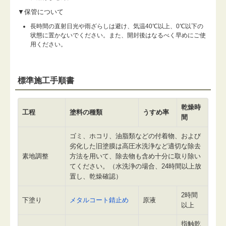
▼保管について
長時間の直射日光や雨ざらしは避け、気温40℃以上、0℃以下の
状態に置かないでください。また、開封後はなるべく早めにご使
用ください。
標準施工手順書
乾燥時
工程
塗料の種類
うすめ率
間
ゴミ、ホコリ、油脂類などの付着物、および
劣化した旧塗膜は高圧水洗浄など適切な除去
素地調整
方法を用いて、除去物も含め十分に取り除い
てください。（水洗浄の場合、24時間以上放
置し、乾燥確認）
2時間
下塗り
メタルコート錆止め
原液
以上
指触乾