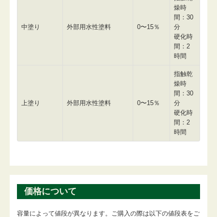
燥時
間：30
中塗り
外部用水性塗料
0〜15％
分
硬化時
間：2
時間
指触乾
燥時
間：30
上塗り
外部用水性塗料
0〜15％
分
硬化時
間：2
時間
価格について
容量によって値段が異なります。ご購入の際は以下の値段表をご