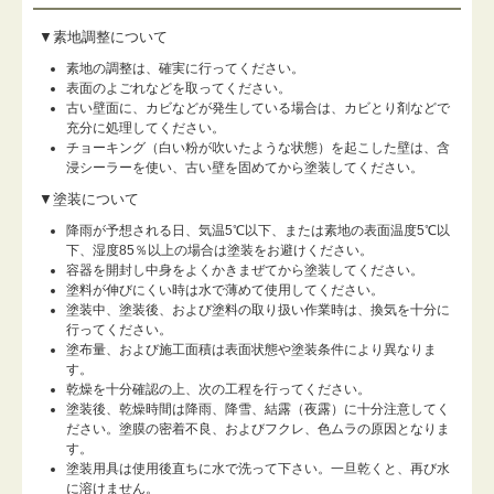
▼素地調整について
素地の調整は、確実に行ってください。
表面のよごれなどを取ってください。
古い壁面に、カビなどが発生している場合は、カビとり剤などで
充分に処理してください。
チョーキング（白い粉が吹いたような状態）を起こした壁は、含
浸シーラーを使い、古い壁を固めてから塗装してください。
▼塗装について
降雨が予想される日、気温5℃以下、または素地の表面温度5℃以
下、湿度85％以上の場合は塗装をお避けください。
容器を開封し中身をよくかきまぜてから塗装してください。
塗料が伸びにくい時は水で薄めて使用してください。
塗装中、塗装後、および塗料の取り扱い作業時は、換気を十分に
行ってください。
塗布量、および施工面積は表面状態や塗装条件により異なりま
す。
乾燥を十分確認の上、次の工程を行ってください。
塗装後、乾燥時間は降雨、降雪、結露（夜露）に十分注意してく
ださい。塗膜の密着不良、およびフクレ、色ムラの原因となりま
す。
塗装用具は使用後直ちに水で洗って下さい。一旦乾くと、再び水
に溶けません。