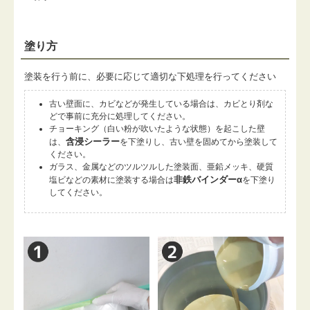
塗り方
塗装を行う前に、必要に応じて適切な下処理を行ってください
古い壁面に、カビなどが発生している場合は、カビとり剤な
どで事前に充分に処理してください。
チョーキング（白い粉が吹いたような状態）を起こした壁
含浸シーラー
は、
を下塗りし、古い壁を固めてから塗装して
ください。
ガラス、金属などのツルツルした塗装面、亜鉛メッキ、硬質
非鉄バインダーα
塩ビなどの素材に塗装する場合は
を下塗り
してください。