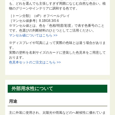
も、どれを選んでも主張しすぎず周囲になじむ自然な色合い。植
物のグリーンやインテリアに調和する色です。
［トーン分類］（oP）オフペールグレイ
［マンセル値参考］8.1BG8.3/0.6
※マンセル値とは、色を「色相/明度/彩度」で表す色番号のこと
です。色選びの判断材料のひとつとしてご活用ください。
マンセル値についてはこちら >>
※ディスプレイや写真によって実際の色味とは違う場合がありま
す。
実際の塗料を名刺サイズのカードに塗装した色見本をご用意して
おります。
色見本セットのご注文はこちら >>
外部用水性について
用途
主に外装に使用され、太陽光や雨風などのへ耐候性に優れていま