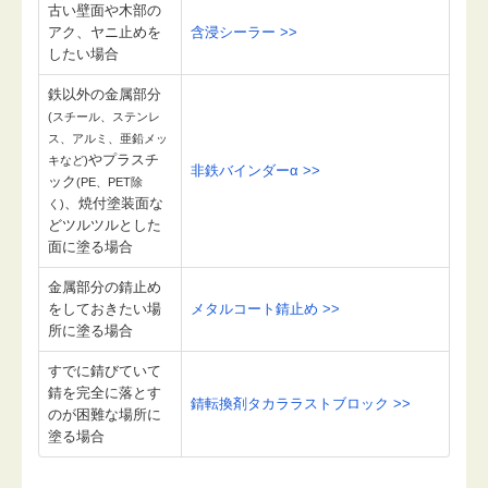
古い壁面や木部の
アク、ヤニ止めを
含浸シーラー >>
したい場合
鉄以外の金属部分
(スチール、ステンレ
ス、アルミ、亜鉛メッ
やプラスチ
キなど)
非鉄バインダーα >>
ック
(PE、PET除
、焼付塗装面な
く)
どツルツルとした
面に塗る場合
金属部分の錆止め
をしておきたい場
メタルコート錆止め >>
所に塗る場合
すでに錆びていて
錆を完全に落とす
錆転換剤タカララストブロック >>
のが困難な場所に
塗る場合