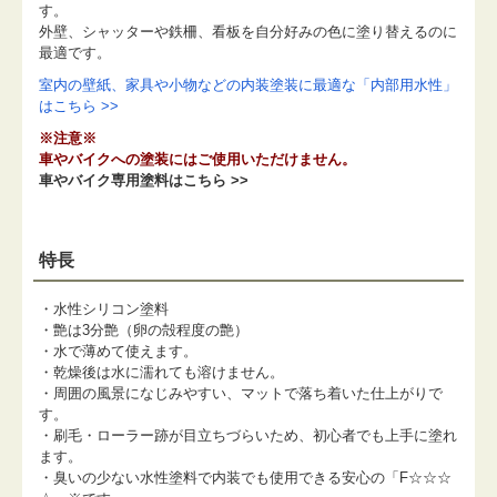
す。
外壁、シャッターや鉄柵、看板を自分好みの色に塗り替えるのに
最適です。
室内の壁紙、家具や小物などの内装塗装に最適な「内部用水性」
はこちら >>
※注意※
車やバイクへの塗装にはご使用いただけません。
車やバイク専用塗料はこちら >>
特長
・水性シリコン塗料
・艶は3分艶（卵の殻程度の艶）
・水で薄めて使えます。
・乾燥後は水に濡れても溶けません。
・周囲の風景になじみやすい、マットで落ち着いた仕上がりで
す。
・刷毛・ローラー跡が目立ちづらいため、初心者でも上手に塗れ
ます。
・臭いの少ない水性塗料で内装でも使用できる安心の「F☆☆☆