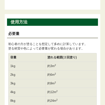
使用方法
必要量
初心者の方が塗ることを想定して多めに計算しています。
塗る材質や色によって必要量が変わる場合があります。
容量
塗れる範囲(２回塗り)
2
1kg
約3m
2
2kg
約6m
2
3kg
約9m
2
4kg
約12m
2
8kg
約24m