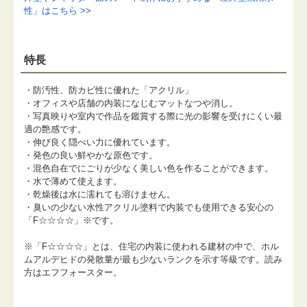
性」はこちら >>
特長
・防汚性、防カビ性に優れた「アクリル」
・オフィスや店舗の内装になじむマットなつや消し。
・写真映りや室内で作品を鑑賞する際に光の影響を受けにくい最
適の艶感です。
・伸び良く隠ぺい力に優れています。
・発色の良い鮮やかな原色です。
・混色自在でにごりが少なく美しい色を作ることができます。
・水で薄めて使えます。
・乾燥後は水に濡れても溶けません。
・臭いの少ない水性アクリル塗料で内装でも使用できる安心の
「F☆☆☆☆」※です。
※「F☆☆☆☆」とは、住宅の内装に使われる建材の中で、ホル
ムアルデヒドの発散量が最も少ないランクを示す等級です。読み
方はエフフォースター。