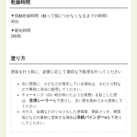
乾燥時間
▼指触乾燥時間（触って指につかなくなるまでの時間）
30分
▼硬化時間
2時間
塗り方
塗装を行う前に、必要に応じて適切な下処理を行ってください
古い壁面に、カビなどが発生している場合は、カビとり剤な
どで事前に充分に処理してください。
チョーキング（白い粉が吹いたような状態）を起こした壁
含浸シーラー
は、
を下塗りし、古い壁を固めてから塗装して
ください。
ガラス、金属などのツルツルした塗装面、亜鉛メッキ、硬質
非鉄バインダーα
塩ビなどの素材に塗装する場合は
を下塗り
してください。