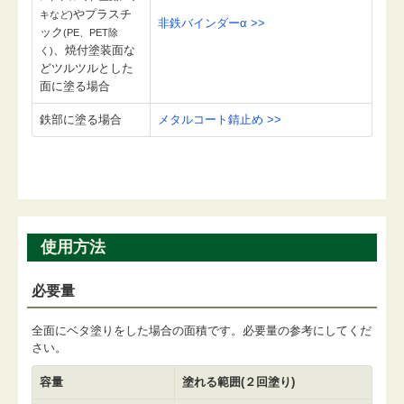
やプラスチ
キなど)
非鉄バインダーα >>
ック
(PE、PET除
、焼付塗装面な
く)
どツルツルとした
面に塗る場合
鉄部に塗る場合
メタルコート錆止め >>
使用方法
必要量
全面にベタ塗りをした場合の面積です。必要量の参考にしてくだ
さい。
容量
塗れる範囲(２回塗り)