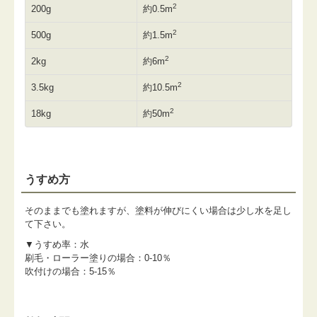
2
200g
約0.5m
2
500g
約1.5m
2
2kg
約6m
2
3.5kg
約10.5m
2
18kg
約50m
うすめ方
そのままでも塗れますが、塗料が伸びにくい場合は少し水を足し
て下さい。
▼うすめ率：水
刷毛・ローラー塗りの場合：0-10％
吹付けの場合：5-15％