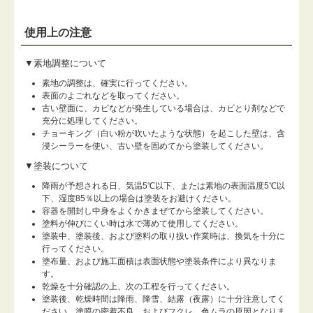
使用上の注意
▼素地調整について
素地の調整は、確実に行ってください。
表面のよごれなどを取ってください。
古い壁面に、カビなどが発生している場合は、カビとり剤などで
充分に処理してください。
チョーキング（白い粉が吹いたような状態）を起こした壁は、含
浸シーラーを使い、古い壁を固めてから塗装してください。
▼塗装について
降雨が予想される日、気温5℃以下、または素地の表面温度5℃以
下、湿度85％以上の場合は塗装をお避けください。
容器を開封し中身をよくかきまぜてから塗装してください。
塗料が伸びにくい時は水で薄めて使用してください。
塗装中、塗装後、および塗料の取り扱い作業時は、換気を十分に
行ってください。
塗布量、および施工面積は表面状態や塗装条件により異なりま
す。
乾燥を十分確認の上、次の工程を行ってください。
塗装後、乾燥時間は降雨、降雪、結露（夜露）に十分注意してく
ださい。塗膜の密着不良、およびフクレ、色ムラの原因となりま