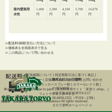
≫配送料/納期/支払い方法について
≫価格表を全画面表示で見る
≫この商品について問い合わせる
支払・配送納期について
|
特定商取引法に基づく表記
|
株式会社タカラ塗料
プライバシーポリシー
|
店舗案内
|
よくある質問
|
お問い合わせ
関連サイト
調色屋
|
ラッカースプレー館
|
カラーセレクト館
|
〒557-0063
車の刷毛塗り全塗装
|
How to paint
|
床塗料専用サイト「床塗り.shop」
|
大阪市西成区南津守4-3-17
フォトデザインボード
|
06-6659-2321（平日9～17時）
(C)2018-2026 takaratoryo All rights reserved.
タカラ塗料ホームページ ≫