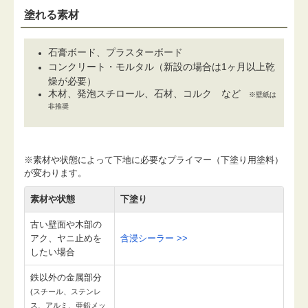
塗れる素材
石膏ボード、プラスターボード
コンクリート・モルタル（新設の場合は1ヶ月以上乾
燥が必要）
木材、発泡スチロール、石材、コルク など
※壁紙は
非推奨
※素材や状態によって下地に必要なプライマー（下塗り用塗料）
が変わります。
素材や状態
下塗り
古い壁面や木部の
アク、ヤニ止めを
含浸シーラー >>
したい場合
鉄以外の金属部分
(スチール、ステンレ
ス、アルミ、亜鉛メッ