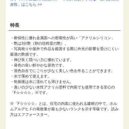
水性」はこちら >>
特長
・耐候性に優れ金属面への密着性が高い「アクリルシリコン」
・艶は3分艶（卵の殻程度の艶）。
・写真映りや屋外で作品を鑑賞する際に外光の影響を受けにくい
最適の艶感です。
・伸び良く隠ぺい力に優れています。
・発色の良い鮮やかな原色です。
・混色自在でにごりが少なく美しい色を作ることができます。
・水で薄めて使えます。
・乾燥後は水に濡れても溶けません。
・臭いの少ない水性アクリル塗料で内装でも使用できる安心の
「F☆☆☆☆」※です。
※「F☆☆☆☆」とは、住宅の内装に使われる建材の中で、ホル
ムアルデヒドの発散量が最も少ないランクを示す等級です。読み
方はエフフォースター。