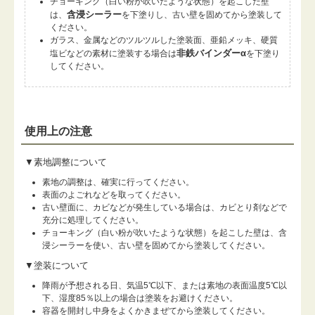
チョーキング（白い粉が吹いたような状態）を起こした壁
含浸シーラー
は、
を下塗りし、古い壁を固めてから塗装して
ください。
ガラス、金属などのツルツルした塗装面、亜鉛メッキ、硬質
非鉄バインダーα
塩ビなどの素材に塗装する場合は
を下塗り
してください。
使用上の注意
▼素地調整について
素地の調整は、確実に行ってください。
表面のよごれなどを取ってください。
古い壁面に、カビなどが発生している場合は、カビとり剤などで
充分に処理してください。
チョーキング（白い粉が吹いたような状態）を起こした壁は、含
浸シーラーを使い、古い壁を固めてから塗装してください。
▼塗装について
降雨が予想される日、気温5℃以下、または素地の表面温度5℃以
下、湿度85％以上の場合は塗装をお避けください。
容器を開封し中身をよくかきまぜてから塗装してください。