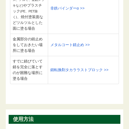
やプラスチ
キなど)
非鉄バインダーα >>
ック
(PE、PET除
、焼付塗装面な
く)
どツルツルとした
面に塗る場合
金属部分の錆止め
をしておきたい場
メタルコート錆止め >>
所に塗る場合
すでに錆びていて
錆を完全に落とす
錆転換剤タカララストブロック >>
のが困難な場所に
塗る場合
使用方法