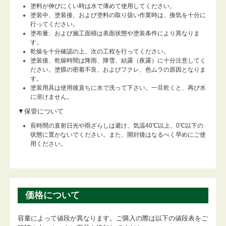
塗料が伸びにくい時は水で薄めて使用してください。
塗装中、塗装後、および塗料の取り扱い作業時は、換気を十分に
行ってください。
塗布量、および施工面積は表面状態や塗装条件により異なりま
す。
乾燥を十分確認の上、次の工程を行ってください。
塗装後、乾燥時間は降雨、降雪、結露（夜露）に十分注意してく
ださい。塗膜の密着不良、およびフクレ、色ムラの原因となりま
す。
塗装用具は使用後直ちに水で洗って下さい。一旦乾くと、再び水
に溶けません。
▼保管について
長時間の直射日光や雨ざらしは避け、気温40℃以上、0℃以下の
状態に置かないでください。また、開封後はなるべく早めにご使
用ください。
価格について
容量によって値段が異なります。ご購入の際は以下の値段表をご