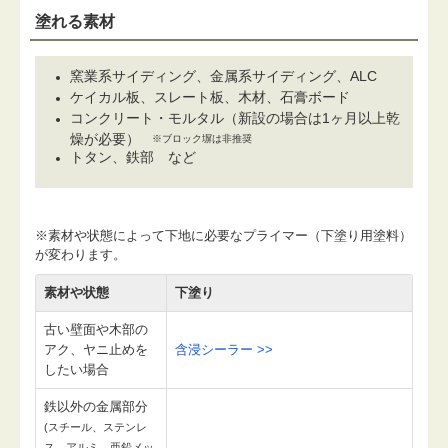
塗れる素材
窯業系サイディング、金属系サイディング、ALC
ケイカル板、スレート板、木材、石膏ボード
コンクリート・モルタル（新設の場合は1ヶ月以上乾
燥が必要）
※ブロック塀は非推奨
トタン、鉄部 など
※素材や状態によって下地に必要なプライマー（下塗り用塗料）
が変わります。
素材や状態
下塗り
古い壁面や木部の
アク、ヤニ止めを
含浸シーラー >>
したい場合
鉄以外の金属部分
(スチール、ステンレ
ス、アルミ、亜鉛メッ