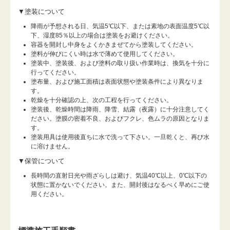
▼塗装について
降雨が予想される日、気温5℃以下、または素地の表面温度5℃以
下、湿度85％以上の場合は塗装をお避けください。
容器を開封し中身をよくかきまぜてから塗装してください。
塗料が伸びにくい時は水で薄めて使用してください。
塗装中、塗装後、および塗料の取り扱い作業時は、換気を十分に
行ってください。
塗布量、および施工面積は表面状態や塗装条件により異なりま
す。
乾燥を十分確認の上、次の工程を行ってください。
塗装後、乾燥時間は降雨、降雪、結露（夜露）に十分注意してく
ださい。塗膜の密着不良、およびフクレ、色ムラの原因となりま
す。
塗装用具は使用後直ちに水で洗って下さい。一旦乾くと、再び水
に溶けません。
▼保管について
長時間の直射日光や雨ざらしは避け、気温40℃以上、0℃以下の
状態に置かないでください。また、開封後はなるべく早めにご使
用ください。