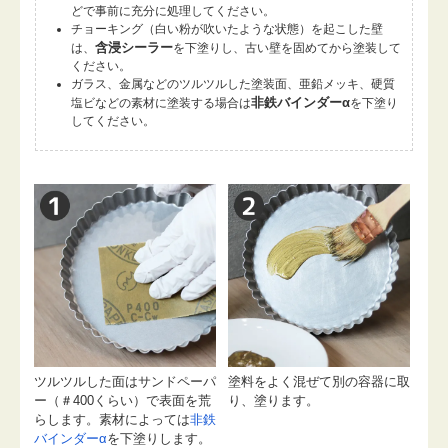
どで事前に充分に処理してください。
チョーキング（白い粉が吹いたような状態）を起こした壁
含浸シーラー
は、
を下塗りし、古い壁を固めてから塗装して
ください。
ガラス、金属などのツルツルした塗装面、亜鉛メッキ、硬質
非鉄バインダーα
塩ビなどの素材に塗装する場合は
を下塗り
してください。
ツルツルした面はサンドペーパ
塗料をよく混ぜて別の容器に取
ー（＃400くらい）で表面を荒
り、塗ります。
らします。素材によっては
非鉄
バインダーα
を下塗りします。