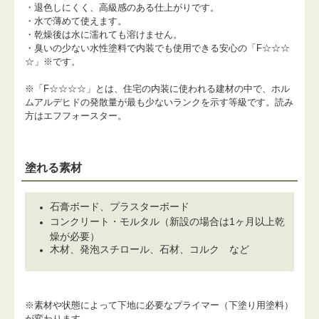
・退色しにくく、高級感のある仕上がりです。
・水で薄めて使えます。
・乾燥後は水に濡れても溶けません。
・臭いの少ない水性塗料で内装でも使用できる安心の「F☆☆☆
☆」※です。
※「F☆☆☆☆」とは、住宅の内装に使われる建材の中で、ホル
ムアルデヒドの発散量が最も少ないランクを示す等級です。読み
方はエフフォースター。
塗れる素材
石膏ボード、プラスターボード
コンクリート・モルタル（新設の場合は1ヶ月以上乾
燥が必要）
木材、発泡スチロール、石材、コルク など
※素材や状態によって下地に必要なプライマー（下塗り用塗料）
が変わります。