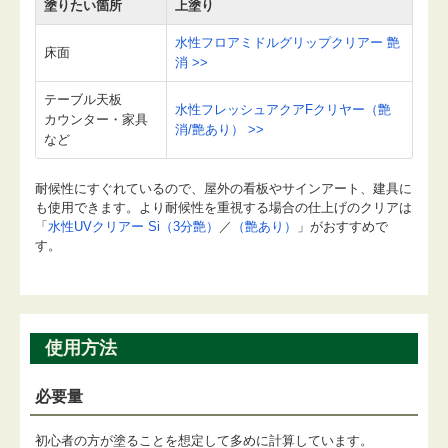
塗りたい箇所
上塗り
水性フロアミドルグリップクリアー 艶
床面
消 >>
テーブル天板
水性フレッシュアクアFクリヤー（艶
カウンター・家具
消/艶あり） >>
など
耐候性にすぐれているので、屋外の看板やサインアート、建具に
も使用できます。より耐候性を重視する場合の仕上げのクリアは
「
水性UVクリアー Si（3分艶）
／
（艶あり）
」がおすすめで
す。
使用方法
必要量
初心者の方が塗ることを想定して多めに計算しています。