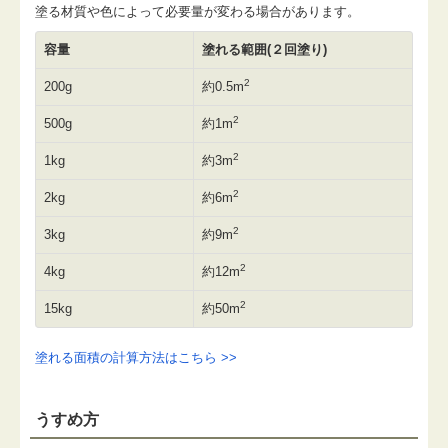
塗る材質や色によって必要量が変わる場合があります。
容量
塗れる範囲(２回塗り)
2
200g
約0.5m
2
500g
約1m
2
1kg
約3m
2
2kg
約6m
2
3kg
約9m
2
4kg
約12m
2
15kg
約50m
塗れる面積の計算方法はこちら >>
うすめ方