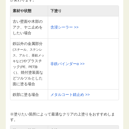
素材や状態
下塗り
古い壁面や木部の
アク、ヤニ止めを
含浸シーラー >>
したい場合
鉄以外の金属部分
(スチール、ステンレ
ス、アルミ、亜鉛メッ
やプラスチ
キなど)
非鉄バインダーα >>
ック
(PE、PET除
、焼付塗装面な
く)
どツルツルとした
面に塗る場合
鉄部に塗る場合
メタルコート錆止め >>
※塗りたい箇所によって最適なクリアの上塗りをおすすめしま
す。