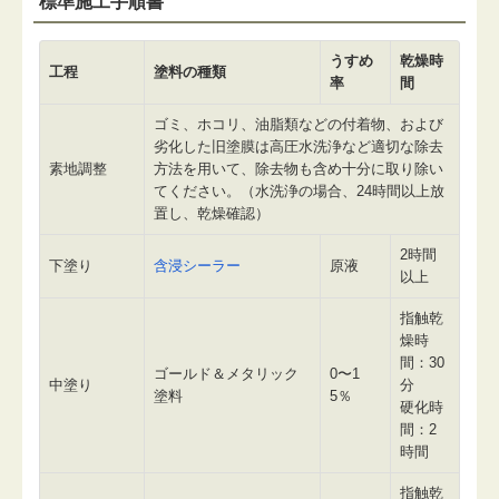
標準施工手順書
うすめ
乾燥時
工程
塗料の種類
率
間
ゴミ、ホコリ、油脂類などの付着物、および
劣化した旧塗膜は高圧水洗浄など適切な除去
素地調整
方法を用いて、除去物も含め十分に取り除い
てください。（水洗浄の場合、24時間以上放
置し、乾燥確認）
2時間
下塗り
含浸シーラー
原液
以上
指触乾
燥時
間：30
ゴールド＆メタリック
0〜1
中塗り
分
塗料
5％
硬化時
間：2
時間
指触乾