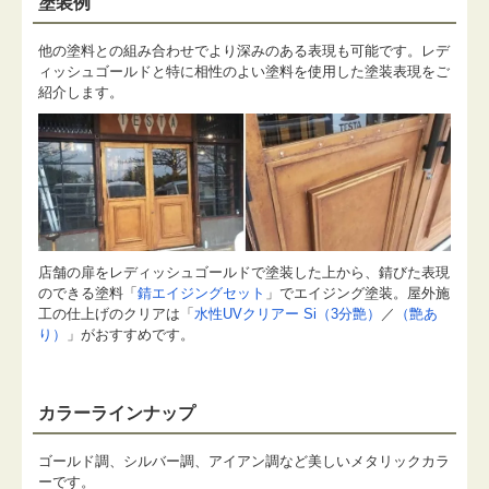
塗装例
他の塗料との組み合わせでより深みのある表現も可能です。レデ
ィッシュゴールドと特に相性のよい塗料を使用した塗装表現をご
紹介します。
店舗の扉をレディッシュゴールドで塗装した上から、錆びた表現
のできる塗料「
錆エイジングセット
」でエイジング塗装。屋外施
工の仕上げのクリアは「
水性UVクリアー Si（3分艶）
／
（艶あ
り）
」がおすすめです。
カラーラインナップ
ゴールド調、シルバー調、アイアン調など美しいメタリックカラ
ーです。