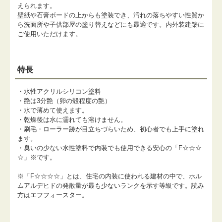
えられます。
壁紙や石膏ボードの上からも塗装でき、汚れの落ちやすい性質か
ら洗面所や子供部屋の塗り替えなどにも最適です。内外装建築に
ご使用いただけます。
特長
・水性アクリルシリコン塗料
・艶は3分艶（卵の殻程度の艶）
・水で薄めて使えます。
・乾燥後は水に濡れても溶けません。
・刷毛・ローラー跡が目立ちづらいため、初心者でも上手に塗れ
ます。
・臭いの少ない水性塗料で内装でも使用できる安心の「F☆☆☆
☆」※です。
※「F☆☆☆☆」とは、住宅の内装に使われる建材の中で、ホル
ムアルデヒドの発散量が最も少ないランクを示す等級です。読み
方はエフフォースター。