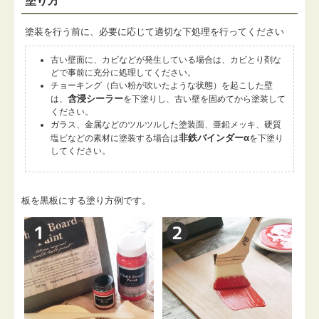
塗り方
塗装を行う前に、必要に応じて適切な下処理を行ってください
古い壁面に、カビなどが発生している場合は、カビとり剤な
どで事前に充分に処理してください。
チョーキング（白い粉が吹いたような状態）を起こした壁
含浸シーラー
は、
を下塗りし、古い壁を固めてから塗装して
ください。
ガラス、金属などのツルツルした塗装面、亜鉛メッキ、硬質
非鉄バインダーα
塩ビなどの素材に塗装する場合は
を下塗り
してください。
板を黒板にする塗り方例です。