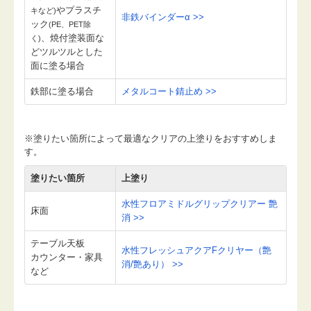
やプラスチ
キなど)
非鉄バインダーα >>
ック
(PE、PET除
、焼付塗装面な
く)
どツルツルとした
面に塗る場合
鉄部に塗る場合
メタルコート錆止め >>
※塗りたい箇所によって最適なクリアの上塗りをおすすめしま
す。
塗りたい箇所
上塗り
水性フロアミドルグリップクリアー 艶
床面
消 >>
テーブル天板
水性フレッシュアクアFクリヤー（艶
カウンター・家具
消/艶あり） >>
など