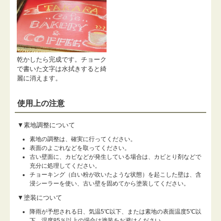
乾かしたら完成です。チョーク
で書いた文字は水拭きすると綺
麗に消えます。
使用上の注意
▼素地調整について
素地の調整は、確実に行ってください。
表面のよごれなどを取ってください。
古い壁面に、カビなどが発生している場合は、カビとり剤などで
充分に処理してください。
チョーキング（白い粉が吹いたような状態）を起こした壁は、含
浸シーラーを使い、古い壁を固めてから塗装してください。
▼塗装について
降雨が予想される日、気温5℃以下、または素地の表面温度5℃以
下、湿度85％以上の場合は塗装をお避けください。