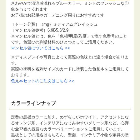
さわやかで清涼感溢れるブルーカラー。ミントのフレッシュな印
象を与えてくれます
お子様のお部屋やガーデニング周りにおすすめです
［トーン分類］（mg）ミディアムグレイッシュ
［マンセル値参考］6.9B5.3/2.9
※マンセル値とは、色を「色相/明度/彩度」で表す色番号のこと
です。色選びの判断材料のひとつとしてご活用ください。
マンセル値についてはこちら >>
※ディスプレイや写真によって実際の色味とは違う場合がありま
す。
実際の塗料を名刺サイズのカードに塗装した色見本をご用意して
おります。
色見本セットのご注文はこちら >>
カラーラインナップ
定番の黒板カラーに加え、めずらしいホワイト、アクセントにな
るオレンジ系、インテリアになじみやすいグリーン系など、心弾
む全13色の豊富なカラーバリエーションをご用意しています。
黒板としての用途はもちろん、壁面、インテリア小物や家具の塗