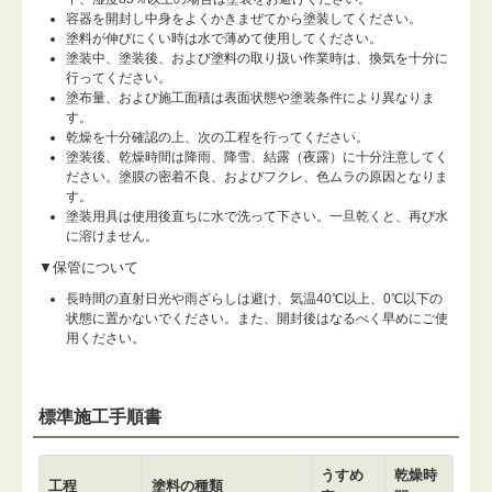
容器を開封し中身をよくかきまぜてから塗装してください。
塗料が伸びにくい時は水で薄めて使用してください。
塗装中、塗装後、および塗料の取り扱い作業時は、換気を十分に
行ってください。
塗布量、および施工面積は表面状態や塗装条件により異なりま
す。
乾燥を十分確認の上、次の工程を行ってください。
塗装後、乾燥時間は降雨、降雪、結露（夜露）に十分注意してく
ださい。塗膜の密着不良、およびフクレ、色ムラの原因となりま
す。
塗装用具は使用後直ちに水で洗って下さい。一旦乾くと、再び水
に溶けません。
▼保管について
長時間の直射日光や雨ざらしは避け、気温40℃以上、0℃以下の
状態に置かないでください。また、開封後はなるべく早めにご使
用ください。
標準施工手順書
うすめ
乾燥時
工程
塗料の種類