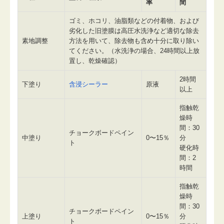
率
間
ゴミ、ホコリ、油脂類などの付着物、および
劣化した旧塗膜は高圧水洗浄など適切な除去
素地調整
方法を用いて、除去物も含め十分に取り除い
てください。（水洗浄の場合、24時間以上放
置し、乾燥確認）
2時間
下塗り
含浸シーラー
原液
以上
指触乾
燥時
間：30
チョークボードペイン
中塗り
0〜15％
分
ト
硬化時
間：2
時間
指触乾
燥時
間：30
チョークボードペイン
上塗り
0〜15％
分
ト