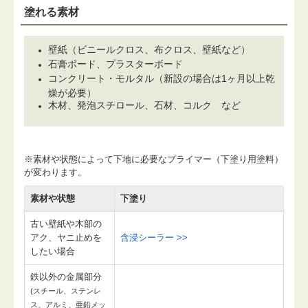
塗れる素材
壁紙（ビニールクロス、布クロス、壁紙など）
石膏ボード、プラスターボード
コンクリート・モルタル（新設の場合は1ヶ月以上乾
燥が必要）
木材、発泡スチロール、石材、コルク など
※素材や状態によって下地に必要なプライマー（下塗り用塗料）
が変わります。
素材や状態
下塗り
古い壁紙や木部の
アク、ヤニ止めを
含浸シーラー >>
したい場合
鉄以外の金属部分
(スチール、ステンレ
ス、アルミ、亜鉛メッ