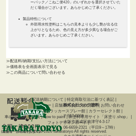
ーパック／こねこ便420」のいずれかを選択させていた
だく場合がございます。あらかじめご了承ください。
製品特性について
外部用水性塗料はこちらの見本よりも少し艶が出る仕
上がりとなるため、色の見え方が多少異なる場合がご
ざいます。あらかじめご了承ください。
≫配送料/納期/支払い方法について
≫価格表を全画面表示で見る
≫この商品について問い合わせる
支払・配送納期について
|
特定商取引法に基づく表記
|
株式会社タカラ塗料
プライバシーポリシー
|
店舗案内
|
よくある質問
|
お問い合わせ
関連サイト
調色屋
|
ラッカースプレー館
|
カラーセレクト館
|
〒557-0063
車の刷毛塗り全塗装
|
How to paint
|
床塗料専用サイト「床塗り.shop」
|
大阪市西成区南津守4-3-17
フォトデザインボード
|
06-6659-2321（平日9～17時）
(C)2018-2026 takaratoryo All rights reserved.