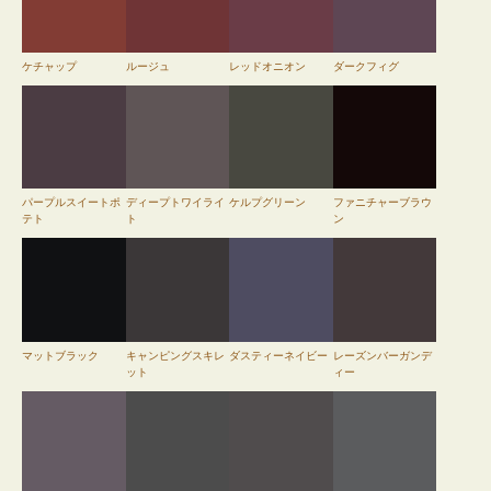
ケチャップ
ルージュ
レッドオニオン
ダークフィグ
パープルスイートポ
ディープトワイライ
ケルプグリーン
ファニチャーブラウ
テト
ト
ン
マットブラック
キャンピングスキレ
ダスティーネイビー
レーズンバーガンデ
ット
ィー