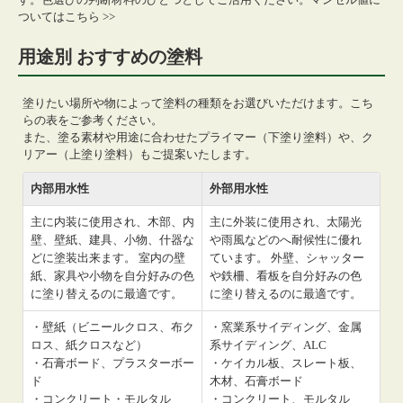
ついてはこちら >>
用途別 おすすめの塗料
塗りたい場所や物によって塗料の種類をお選びいただけます。こち
らの表をご参考ください。
また、塗る素材や用途に合わせたプライマー（下塗り塗料）や、ク
リアー（上塗り塗料）もご提案いたします。
内部用水性
外部用水性
主に内装に使用され、木部、内
主に外装に使用され、太陽光
壁、壁紙、建具、小物、什器な
や雨風などのへ耐候性に優れ
どに塗装出来ます。 室内の壁
ています。 外壁、シャッター
紙、家具や小物を自分好みの色
や鉄柵、看板を自分好みの色
に塗り替えるのに最適です。
に塗り替えるのに最適です。
・壁紙（ビニールクロス、布ク
・窯業系サイディング、金属
ロス、紙クロスなど）
系サイディング、ALC
・石膏ボード、プラスターボー
・ケイカル板、スレート板、
ド
木材、石膏ボード
・コンクリート・モルタル
・コンクリート、モルタル