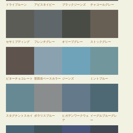
ドライプルーン
アビスネイビー
ブラックジーンズ
チャコールグレー
セサミプディング
フレンチグレー
オリーブグレー
ストックグレー
ビターチョコレート
世田谷ベースカラー
ジーンズ
ミントブルー
スタグナントスカイ
ポラリスブルー
ヒガデンワークウェ
イーグルブルーグレ
ア
ー