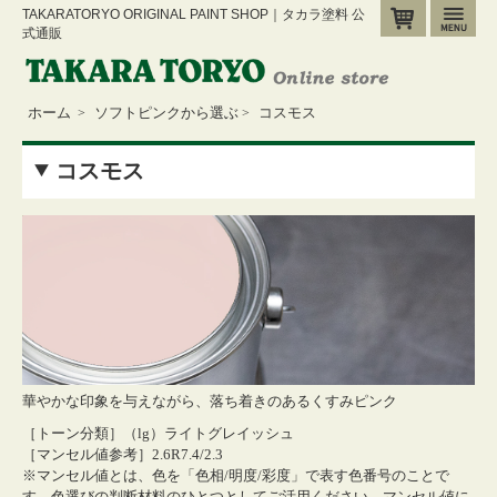
TAKARATORYO ORIGINAL PAINT SHOP｜タカラ塗料 公
カート
メ
式通販
ホーム
ソフトピンクから選ぶ
コスモス
>
>
コスモス
華やかな印象を与えながら、落ち着きのあるくすみピンク
［トーン分類］（lg）ライトグレイッシュ
［マンセル値参考］2.6R7.4/2.3
※マンセル値とは、色を「色相/明度/彩度」で表す色番号のことで
す。色選びの判断材料のひとつとしてご活用ください。
マンセル値に