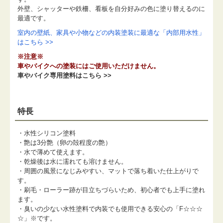
外壁、シャッターや鉄柵、看板を自分好みの色に塗り替えるのに
最適です。
室内の壁紙、家具や小物などの内装塗装に最適な「内部用水性」
はこちら >>
※注意※
車やバイクへの塗装にはご使用いただけません。
車やバイク専用塗料はこちら >>
特長
・水性シリコン塗料
・艶は3分艶（卵の殻程度の艶）
・水で薄めて使えます。
・乾燥後は水に濡れても溶けません。
・周囲の風景になじみやすい、マットで落ち着いた仕上がりで
す。
・刷毛・ローラー跡が目立ちづらいため、初心者でも上手に塗れ
ます。
・臭いの少ない水性塗料で内装でも使用できる安心の「F☆☆☆
☆」※です。