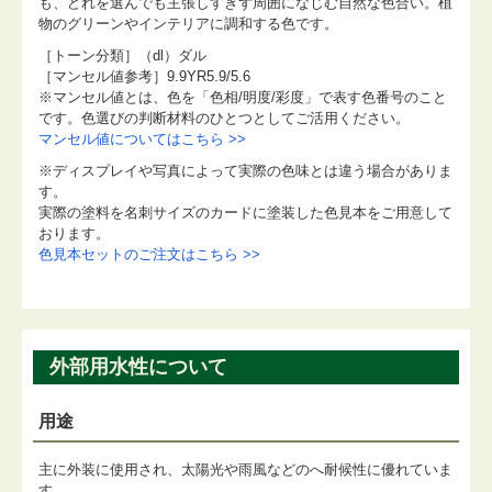
も、どれを選んでも主張しすぎず周囲になじむ自然な色合い。植
物のグリーンやインテリアに調和する色です。
［トーン分類］（dl）ダル
［マンセル値参考］9.9YR5.9/5.6
※マンセル値とは、色を「色相/明度/彩度」で表す色番号のこと
です。色選びの判断材料のひとつとしてご活用ください。
マンセル値についてはこちら >>
※ディスプレイや写真によって実際の色味とは違う場合がありま
す。
実際の塗料を名刺サイズのカードに塗装した色見本をご用意して
おります。
色見本セットのご注文はこちら >>
外部用水性について
用途
主に外装に使用され、太陽光や雨風などのへ耐候性に優れていま
す。