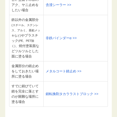
アク、ヤニ止めを
含浸シーラー >>
したい場合
鉄以外の金属部分
(スチール、ステンレ
ス、アルミ、亜鉛メッ
やプラスチ
キなど)
非鉄バインダーα >>
ック
(PE、PET除
、焼付塗装面な
く)
どツルツルとした
面に塗る場合
金属部分の錆止め
をしておきたい場
メタルコート錆止め >>
所に塗る場合
すでに錆びていて
錆を完全に落とす
錆転換剤タカララストブロック >>
のが困難な場所に
塗る場合