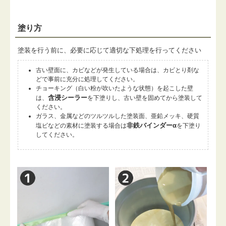
塗り方
塗装を行う前に、必要に応じて適切な下処理を行ってください
古い壁面に、カビなどが発生している場合は、カビとり剤な
どで事前に充分に処理してください。
チョーキング（白い粉が吹いたような状態）を起こした壁
含浸シーラー
は、
を下塗りし、古い壁を固めてから塗装して
ください。
ガラス、金属などのツルツルした塗装面、亜鉛メッキ、硬質
非鉄バインダーα
塩ビなどの素材に塗装する場合は
を下塗り
してください。