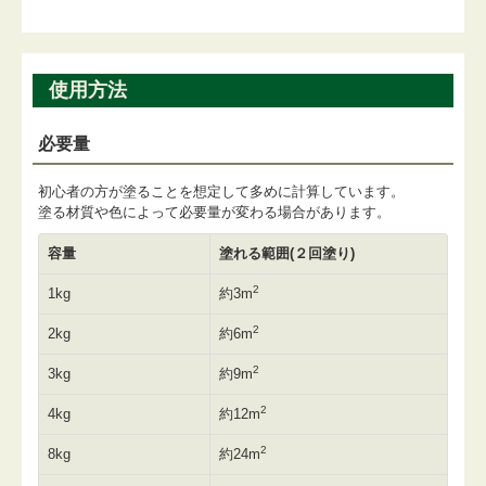
使用方法
必要量
初心者の方が塗ることを想定して多めに計算しています。
塗る材質や色によって必要量が変わる場合があります。
容量
塗れる範囲(２回塗り)
2
1kg
約3m
2
2kg
約6m
2
3kg
約9m
2
4kg
約12m
2
8kg
約24m