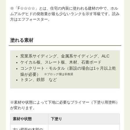
※「F☆☆☆☆」とは、住宅の内装に使われる建材の中で、ホル
ムアルデヒドの発散量が最も少ないランクを示す等級です。読み
方はエフフォースター。
塗れる素材
窯業系サイディング、金属系サイディング、ALC
ケイカル板、スレート板、木材、石膏ボード
コンクリート・モルタル（新設の場合は1ヶ月以上乾
燥が必要）
※ブロック塀は非推奨
トタン、鉄部 など
※素材や状態によって下地に必要なプライマー（下塗り用塗料）
が変わります。
素材や状態
下塗り
古い壁面や木部の