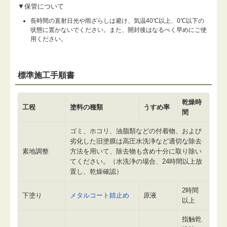
▼保管について
長時間の直射日光や雨ざらしは避け、気温40℃以上、0℃以下の
状態に置かないでください。また、開封後はなるべく早めにご使
用ください。
標準施工手順書
乾燥時
工程
塗料の種類
うすめ率
間
ゴミ、ホコリ、油脂類などの付着物、および
劣化した旧塗膜は高圧水洗浄など適切な除去
素地調整
方法を用いて、除去物も含め十分に取り除い
てください。（水洗浄の場合、24時間以上放
置し、乾燥確認）
2時間
下塗り
メタルコート錆止め
原液
以上
指触乾