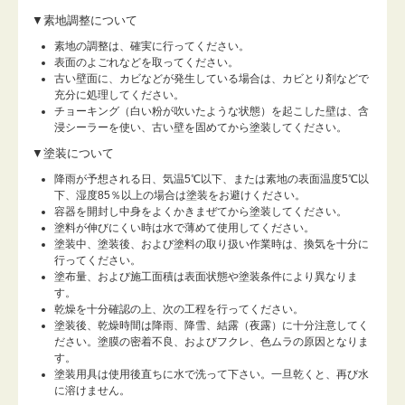
▼素地調整について
素地の調整は、確実に行ってください。
表面のよごれなどを取ってください。
古い壁面に、カビなどが発生している場合は、カビとり剤などで
充分に処理してください。
チョーキング（白い粉が吹いたような状態）を起こした壁は、含
浸シーラーを使い、古い壁を固めてから塗装してください。
▼塗装について
降雨が予想される日、気温5℃以下、または素地の表面温度5℃以
下、湿度85％以上の場合は塗装をお避けください。
容器を開封し中身をよくかきまぜてから塗装してください。
塗料が伸びにくい時は水で薄めて使用してください。
塗装中、塗装後、および塗料の取り扱い作業時は、換気を十分に
行ってください。
塗布量、および施工面積は表面状態や塗装条件により異なりま
す。
乾燥を十分確認の上、次の工程を行ってください。
塗装後、乾燥時間は降雨、降雪、結露（夜露）に十分注意してく
ださい。塗膜の密着不良、およびフクレ、色ムラの原因となりま
す。
塗装用具は使用後直ちに水で洗って下さい。一旦乾くと、再び水
に溶けません。