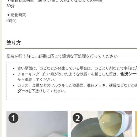
▼指触乾燥時間（触って指につかなくなるまでの時間）
30分
▼硬化時間
2時間
塗り方
塗装を行う前に、必要に応じて適切な下処理を行ってください
古い壁面に、カビなどが発生している場合は、カビとり剤などで事前に
含浸シー
チョーキング（白い粉が吹いたような状態）を起こした壁は、
から塗装してください。
ガラス、金属などのツルツルした塗装面、亜鉛メッキ、硬質塩ビなどの
ダーα
を下塗りしてください。