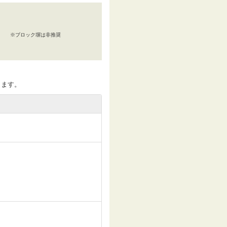
）
※ブロック塀は非推奨
ります。