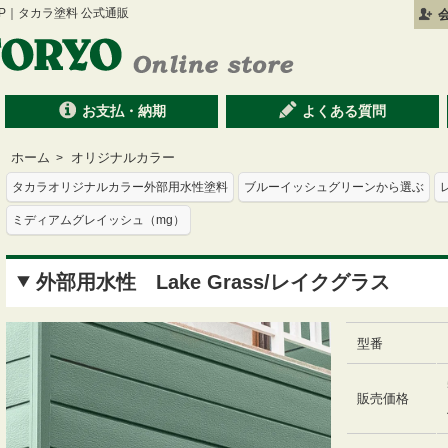
 SHOP｜タカラ塗料 公式通販
会
お支払・納期
よくある質問
ホーム
オリジナルカラー
>
タカラオリジナルカラー外部用水性塗料
ブルーイッシュグリーンから選ぶ
ミディアムグレイッシュ（mg）
外部用水性 Lake Grass/レイクグラス
型番
販売価格