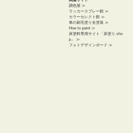
調色屋 ≫
ラッカースプレー館 ≫
カラーセレクト館 ≫
車の刷毛塗り全塗装 ≫
How to paint ≫
床塗料専用サイト「床塗り.sho
p」 ≫
フォトデザインボード ≫