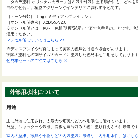
「タカラ塗料 オリジナルカラー」は内装や外装に塗る場合にも、どれを
自然な色合い。植物のグリーンやインテリアに調和する色です。
［トーン分類］（mg）ミディアムグレイッシュ
［マンセル値参考］3.2BG5.4/2.0
※マンセル値とは、色を「色相/明度/彩度」で表す色番号のことです。
活用ください。
マンセル値についてはこちら >>
※ディスプレイや写真によって実際の色味とは違う場合があります。
実際の塗料を名刺サイズのカードに塗装した色見本をご用意しておりま
色見本セットのご注文はこちら >>
外部用水性について
用途
主に外装に使用され、太陽光や雨風などのへ耐候性に優れています。
外壁、シャッターや鉄柵、看板を自分好みの色に塗り替えるのに最適で
室内の壁紙、家具や小物などの内装塗装に最適な「内部用水性」はこちら 