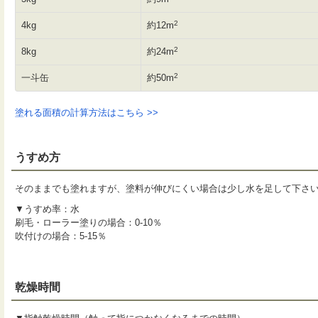
2
4kg
約12m
2
8kg
約24m
2
一斗缶
約50m
塗れる面積の計算方法はこちら >>
うすめ方
そのままでも塗れますが、塗料が伸びにくい場合は少し水を足して下さ
▼うすめ率：水
刷毛・ローラー塗りの場合：0-10％
吹付けの場合：5-15％
乾燥時間