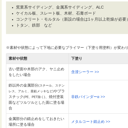
窯業系サイディング、金属系サイディング、ALC
ケイカル板、スレート板、木材、石膏ボード
コンクリート・モルタル（新設の場合は1ヶ月以上乾燥が必要
トタン、鉄部 など
※素材や状態によって下地に必要なプライマー（下塗り用塗料）が変わ
素材や状態
下塗り
古い壁面や木部のアク、ヤニ止め
含浸シーラー >>
をしたい場合
鉄以外の金属部分
(スチール、ステン
やプラ
レス、アルミ、亜鉛メッキなど)
スチック
、焼付塗装
非鉄バインダーα >>
(PE、PET除く)
面などツルツルとした面に塗る場
合
金属部分の錆止めをしておきたい
メタルコート錆止め >>
場所に塗る場合