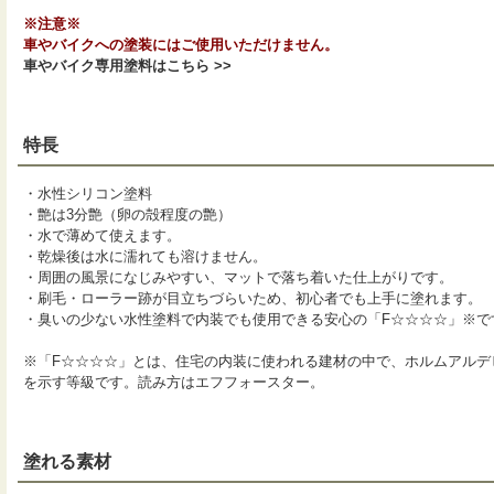
※注意※
車やバイクへの塗装にはご使用いただけません。
車やバイク専用塗料はこちら >>
特長
・水性シリコン塗料
・艶は3分艶（卵の殻程度の艶）
・水で薄めて使えます。
・乾燥後は水に濡れても溶けません。
・周囲の風景になじみやすい、マットで落ち着いた仕上がりです。
・刷毛・ローラー跡が目立ちづらいため、初心者でも上手に塗れます。
・臭いの少ない水性塗料で内装でも使用できる安心の「F☆☆☆☆」※で
※「F☆☆☆☆」とは、住宅の内装に使われる建材の中で、ホルムアルデ
を示す等級です。読み方はエフフォースター。
塗れる素材