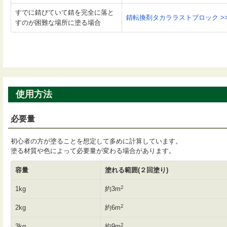
すでに錆びていて錆を完全に落と
錆転換剤タカララストブロック >
すのが困難な場所に塗る場合
使用方法
必要量
初心者の方が塗ることを想定して多めに計算しています。
塗る材質や色によって必要量が変わる場合があります。
容量
塗れる範囲(２回塗り)
2
1kg
約3m
2
2kg
約6m
2
3kg
約9m