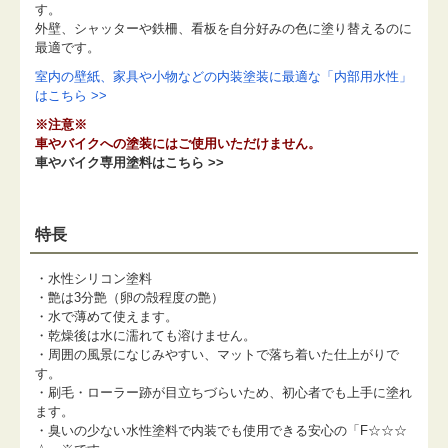
す。
外壁、シャッターや鉄柵、看板を自分好みの色に塗り替えるのに
最適です。
室内の壁紙、家具や小物などの内装塗装に最適な「内部用水性」
はこちら >>
※注意※
車やバイクへの塗装にはご使用いただけません。
車やバイク専用塗料はこちら >>
特長
・水性シリコン塗料
・艶は3分艶（卵の殻程度の艶）
・水で薄めて使えます。
・乾燥後は水に濡れても溶けません。
・周囲の風景になじみやすい、マットで落ち着いた仕上がりで
す。
・刷毛・ローラー跡が目立ちづらいため、初心者でも上手に塗れ
ます。
・臭いの少ない水性塗料で内装でも使用できる安心の「F☆☆☆