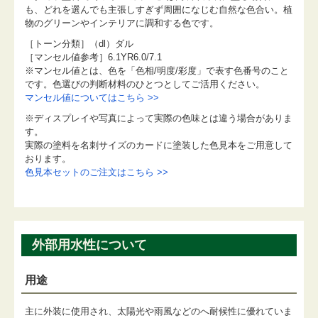
も、どれを選んでも主張しすぎず周囲になじむ自然な色合い。植
物のグリーンやインテリアに調和する色です。
［トーン分類］（dl）ダル
［マンセル値参考］6.1YR6.0/7.1
※マンセル値とは、色を「色相/明度/彩度」で表す色番号のこと
です。色選びの判断材料のひとつとしてご活用ください。
マンセル値についてはこちら >>
※ディスプレイや写真によって実際の色味とは違う場合がありま
す。
実際の塗料を名刺サイズのカードに塗装した色見本をご用意して
おります。
色見本セットのご注文はこちら >>
外部用水性について
用途
主に外装に使用され、太陽光や雨風などのへ耐候性に優れていま