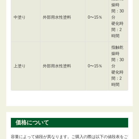
燥時
間：30
中塗り
外部用水性塗料
0〜15％
分
硬化時
間：2
時間
指触乾
燥時
間：30
上塗り
外部用水性塗料
0〜15％
分
硬化時
間：2
時間
価格について
容量によって値段が異なります。ご購入の際は以下の値段表をご