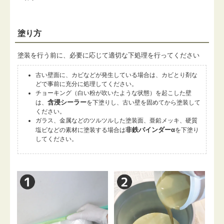
塗り方
塗装を行う前に、必要に応じて適切な下処理を行ってください
古い壁面に、カビなどが発生している場合は、カビとり剤な
どで事前に充分に処理してください。
チョーキング（白い粉が吹いたような状態）を起こした壁
含浸シーラー
は、
を下塗りし、古い壁を固めてから塗装して
ください。
ガラス、金属などのツルツルした塗装面、亜鉛メッキ、硬質
非鉄バインダーα
塩ビなどの素材に塗装する場合は
を下塗り
してください。