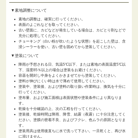
▼素地調整について
素地の調整は、確実に行ってください。
表面のよごれなどを取ってください。
古い壁面に、カビなどが発生している場合は、カビとり剤などで
充分に処理してください。
チョーキング（白い粉が吹いたような状態）を起こした壁は、含
浸シーラーを使い、古い壁を固めてから塗装してください。
▼塗装について
降雨が予想される日、気温5℃以下、または素地の表面温度5℃以
下、湿度85％以上の場合は塗装をお避けください。
容器を開封し中身をよくかきまぜてから塗装してください。
塗料が伸びにくい時は水で薄めて使用してください。
塗装中、塗装後、および塗料の取り扱い作業時は、換気を十分に
行ってください。
塗布量、および施工面積は表面状態や塗装条件により異なりま
す。
乾燥を十分確認の上、次の工程を行ってください。
塗装後、乾燥時間は降雨、降雪、結露（夜露）に十分注意してく
ださい。塗膜の密着不良、およびフクレ、色ムラの原因となりま
す。
塗装用具は使用後直ちに水で洗って下さい。一旦乾くと、再び水
に溶けません。