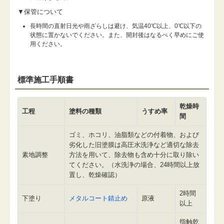
▼保管について
長時間の直射日光や雨ざらしは避け、気温40℃以上、0℃以下の
状態に置かないでください。また、開封後はなるべく早めにご使
用ください。
標準施工手順書
乾燥時
工程
塗料の種類
うすめ率
間
ゴミ、ホコリ、油脂類などの付着物、および
劣化した旧塗膜は高圧水洗浄など適切な除去
素地調整
方法を用いて、除去物も含め十分に取り除い
てください。（水洗浄の場合、24時間以上放
置し、乾燥確認）
2時間
下塗り
メタルコート錆止め
原液
以上
指触乾