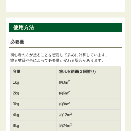
使用方法
必要量
初心者の方が塗ることを想定して多めに計算しています。
塗る材質や色によって必要量が変わる場合があります。
容量
塗れる範囲(２回塗り)
2
1kg
約3m
2
2kg
約6m
2
3kg
約9m
2
4kg
約12m
2
8kg
約24m