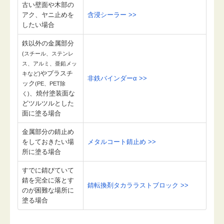
古い壁面や木部の
アク、ヤニ止めを
含浸シーラー >>
したい場合
鉄以外の金属部分
(スチール、ステンレ
ス、アルミ、亜鉛メッ
やプラスチ
キなど)
非鉄バインダーα >>
ック
(PE、PET除
、焼付塗装面な
く)
どツルツルとした
面に塗る場合
金属部分の錆止め
をしておきたい場
メタルコート錆止め >>
所に塗る場合
すでに錆びていて
錆を完全に落とす
錆転換剤タカララストブロック >>
のが困難な場所に
塗る場合