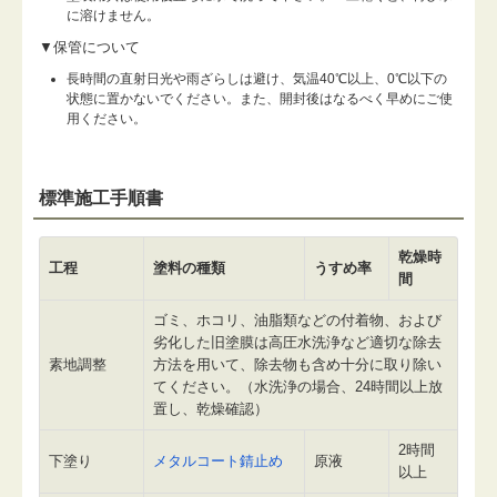
に溶けません。
▼保管について
長時間の直射日光や雨ざらしは避け、気温40℃以上、0℃以下の
状態に置かないでください。また、開封後はなるべく早めにご使
用ください。
標準施工手順書
乾燥時
工程
塗料の種類
うすめ率
間
ゴミ、ホコリ、油脂類などの付着物、および
劣化した旧塗膜は高圧水洗浄など適切な除去
素地調整
方法を用いて、除去物も含め十分に取り除い
てください。（水洗浄の場合、24時間以上放
置し、乾燥確認）
2時間
下塗り
メタルコート錆止め
原液
以上