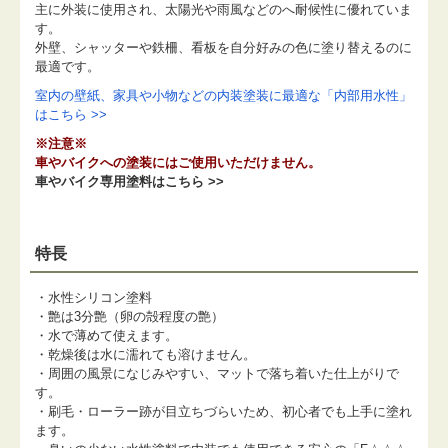
主に外装に使用され、太陽光や雨風などのへ耐候性に優れていま
す。
外壁、シャッターや鉄柵、看板を自分好みの色に塗り替えるのに
最適です。
室内の壁紙、家具や小物などの内装塗装に最適な「内部用水性」
はこちら >>
※注意※
車やバイクへの塗装にはご使用いただけません。
車やバイク専用塗料はこちら >>
特長
・水性シリコン塗料
・艶は3分艶（卵の殻程度の艶）
・水で薄めて使えます。
・乾燥後は水に濡れても溶けません。
・周囲の風景になじみやすい、マットで落ち着いた仕上がりで
す。
・刷毛・ローラー跡が目立ちづらいため、初心者でも上手に塗れ
ます。