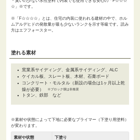
・臭いの少ない水性塗料で内装でも使用できる安心の「F☆☆☆
☆」※です。
※「F☆☆☆☆」とは、住宅の内装に使われる建材の中で、ホル
ムアルデヒドの発散量が最も少ないランクを示す等級です。読み
方はエフフォースター。
塗れる素材
窯業系サイディング、金属系サイディング、ALC
ケイカル板、スレート板、木材、石膏ボード
コンクリート・モルタル（新設の場合は1ヶ月以上乾
燥が必要）
※ブロック塀は非推奨
トタン、鉄部 など
※素材や状態によって下地に必要なプライマー（下塗り用塗料）
が変わります。
素材や状態
下塗り