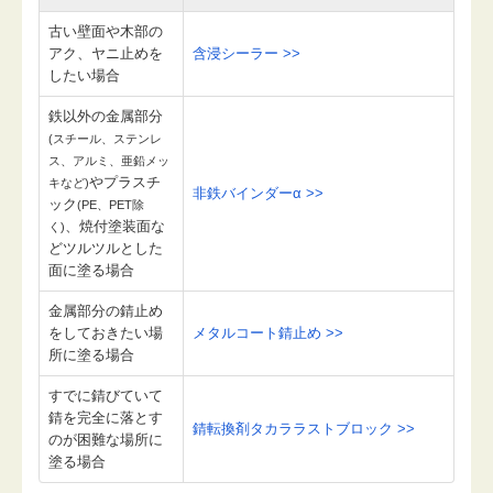
古い壁面や木部の
アク、ヤニ止めを
含浸シーラー >>
したい場合
鉄以外の金属部分
(スチール、ステンレ
ス、アルミ、亜鉛メッ
やプラスチ
キなど)
非鉄バインダーα >>
ック
(PE、PET除
、焼付塗装面な
く)
どツルツルとした
面に塗る場合
金属部分の錆止め
をしておきたい場
メタルコート錆止め >>
所に塗る場合
すでに錆びていて
錆を完全に落とす
錆転換剤タカララストブロック >>
のが困難な場所に
塗る場合