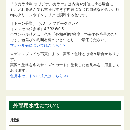
「タカラ塗料 オリジナルカラー」は内装や外装に塗る場合に
も、どれを選んでも主張しすぎず周囲になじむ自然な色合い。植
物のグリーンやインテリアに調和する色です。
［トーン分類］（oD）オフダークグレイ
［マンセル値参考］4.7R2.6/0.5
※マンセル値とは、色を「色相/明度/彩度」で表す色番号のこと
です。色選びの判断材料のひとつとしてご活用ください。
マンセル値についてはこちら >>
※ディスプレイや写真によって実際の色味とは違う場合がありま
す。
実際の塗料を名刺サイズのカードに塗装した色見本をご用意して
おります。
色見本セットのご注文はこちら >>
外部用水性について
用途