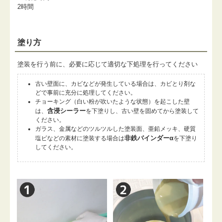
2時間
塗り方
塗装を行う前に、必要に応じて適切な下処理を行ってください
古い壁面に、カビなどが発生している場合は、カビとり剤な
どで事前に充分に処理してください。
チョーキング（白い粉が吹いたような状態）を起こした壁
含浸シーラー
は、
を下塗りし、古い壁を固めてから塗装して
ください。
ガラス、金属などのツルツルした塗装面、亜鉛メッキ、硬質
非鉄バインダーα
塩ビなどの素材に塗装する場合は
を下塗り
してください。