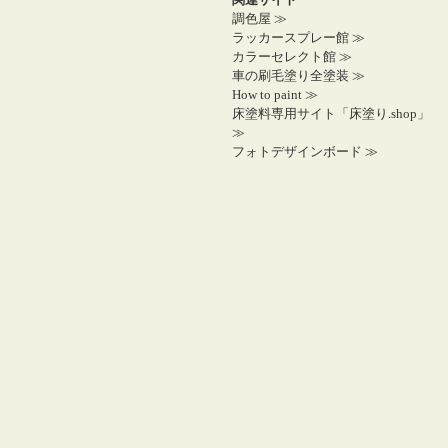
調色屋 ≫
ラッカースプレー館 ≫
カラーセレクト館 ≫
車の刷毛塗り全塗装 ≫
How to paint ≫
床塗料専用サイト「床塗り.shop」
≫
フォトデザインボード ≫