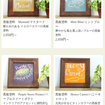
黒板塗料 Mustard/マスタード
黒板塗料 Mint Blue/ミントブル
暖かみのある イエローカラーの黒板
ー
塗料
爽やかな風を運ぶ淡いブルーの黒板
2,050円～
塗料
2,050円～
黒板塗料 Purple Sweet Potato/パ
黒板塗料 Honey Carrot/ハニーキ
ープルスイートポテト
ャロット
インテリアのアクセントに個性的な
元気が出るビタミンカラーの黒板塗