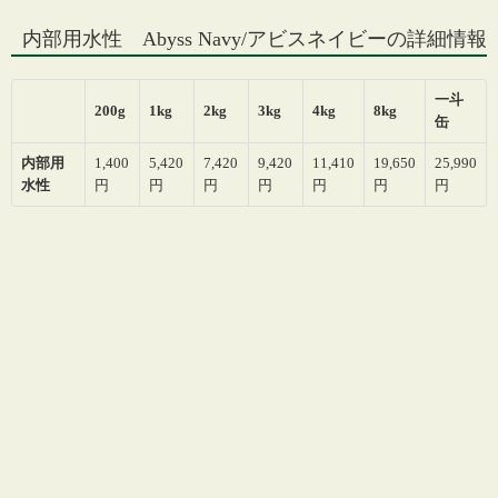
内部用水性 Abyss Navy/アビスネイビーの詳細情報
一斗
200g
1kg
2kg
3kg
4kg
8kg
缶
内部用
1,400
5,420
7,420
9,420
11,410
19,650
25,990
水性
円
円
円
円
円
円
円