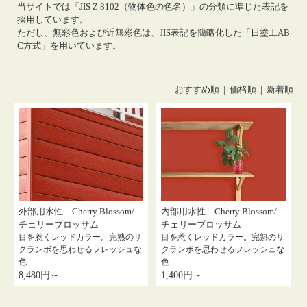
当サイトでは「JIS Z 8102（物体色の色名）」の分類に準じた表記を
採用しています。
ただし、無彩色および近無彩色は、JIS表記を簡略化した「日塗工AB
C方式」を用いています。
おすすめ順
|
価格順
| 新着順
外部用水性 Cherry Blossom/
内部用水性 Cherry Blossom/
チェリーブロッサム
チェリーブロッサム
目を惹くレッドカラー。完熟のサ
目を惹くレッドカラー。完熟のサ
クランボを思わせるフレッシュな
クランボを思わせるフレッシュな
色
色
8,480円～
1,400円～