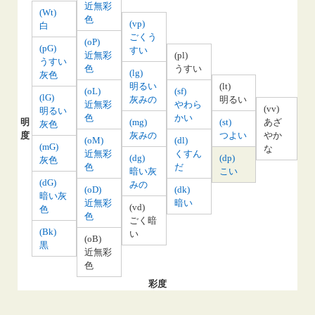
近無彩
(Wt)
色
(vp)
白
ごくう
(oP)
(pG)
すい
近無彩
(pl)
うすい
色
うすい
(lg)
灰色
明るい
(lt)
(oL)
(sf)
(lG)
灰みの
明るい
近無彩
やわら
(vv)
明るい
色
かい
明
(mg)
(st)
あざ
灰色
度
灰みの
つよい
やか
(oM)
(dl)
(mG)
な
近無彩
くすん
(dg)
(dp)
灰色
色
だ
暗い灰
こい
(dG)
みの
(oD)
(dk)
暗い灰
近無彩
暗い
(vd)
色
色
ごく暗
(Bk)
い
(oB)
黒
近無彩
色
彩度