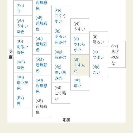
近無彩
(Wt)
色
(vp)
白
ごくう
(oP)
(pG)
すい
近無彩
(pl)
うすい
色
うすい
(lg)
灰色
明るい
(lt)
(oL)
(sf)
(lG)
灰みの
明るい
近無彩
やわら
(vv)
明るい
色
かい
明
(mg)
(st)
あざ
灰色
度
灰みの
つよい
やか
(oM)
(dl)
(mG)
な
近無彩
くすん
(dg)
(dp)
灰色
色
だ
暗い灰
こい
(dG)
みの
(oD)
(dk)
暗い灰
近無彩
暗い
(vd)
色
色
ごく暗
(Bk)
い
(oB)
黒
近無彩
色
彩度