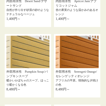
内部用水性 Desert Sand/デザ
内部用水性 Apricot Jam/アプ
ートサンド
リコットジャム
自然が作り出す砂漠の砂のような
杏の果実のような温かみのあるオ
ナチュラルなベージュ
レンジ
1,400円～
1,400円～
外部用水性 Pumpkin Soup/パ
外部用水性 Serengeti Orange/
ンプキンスープ
セレンゲッティオレンジ
暖かいかぼちゃのスープ。ほっこ
アフリカの平原。情熱的な夕焼け
り暖かくなる色
の色
8,480円～
8,480円～