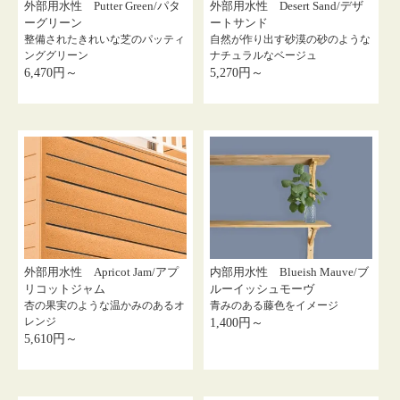
外部用水性 Putter Green/パタ
外部用水性 Desert Sand/デザ
ーグリーン
ートサンド
整備されたきれいな芝のパッティ
自然が作り出す砂漠の砂のような
ンググリーン
ナチュラルなベージュ
6,470円～
5,270円～
外部用水性 Apricot Jam/アプ
内部用水性 Blueish Mauve/ブ
リコットジャム
ルーイッシュモーヴ
杏の果実のような温かみのあるオ
青みのある藤色をイメージ
レンジ
1,400円～
5,610円～