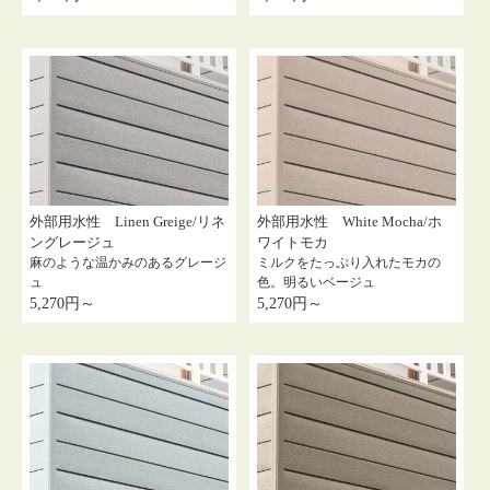
外部用水性 Linen Greige/リネ
外部用水性 White Mocha/ホ
ングレージュ
ワイトモカ
麻のような温かみのあるグレージ
ミルクをたっぷり入れたモカの
ュ
色。明るいベージュ
5,270円～
5,270円～