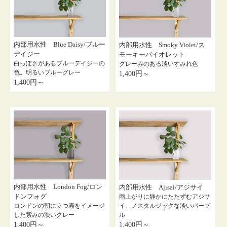
内部用水性 Blue Daisy/ブルー
内部用水性 Smoky Violet/ス
デイジー
モーキーバイオレット
白っぽさがあるブルーデイジーの
グレーみのある淡いすみれ色
色。明るいブルーグレー
1,400円～
1,400円～
内部用水性 London Fog/ロン
内部用水性 Ajisai/アジサイ
ドンフォグ
雨上がりに静かにたたずむアジサ
イ。ノスタルジックな淡いパープ
ロンドンの朝に立つ霧をイメージ
ル
した紫みの淡いグレー
1,400円～
1,400円～