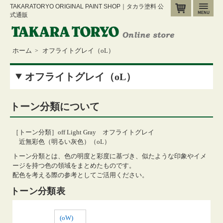
TAKARATORYO ORIGINAL PAINT SHOP｜タカラ塗料 公
カート
メ
式通販
ホーム
オフライトグレイ（oL）
>
オフライトグレイ（oL）
トーン分類について
［トーン分類］off Light Gray オフライトグレイ
近無彩色（明るい灰色）（oL）
トーン分類とは、色の明度と彩度に基づき、似たような印象やイメ
ージを持つ色の領域をまとめたものです。
配色を考える際の参考としてご活用ください。
トーン分類表
(oW)