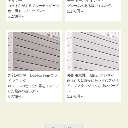
デイジー
モーキーバイオレット
白っぽさがあるブルーデイジーの
グレーみのある淡いすみれ色
色。明るいブルーグレー
5,270円～
5,270円～
外部用水性 London Fog/ロン
外部用水性 Ajisai/アジサイ
ドンフォグ
雨上がりに静かにたたずむアジサ
イ。ノスタルジックな淡いパープ
ロンドンの朝に立つ霧をイメージ
ル
した紫みの淡いグレー
5,270円～
5,270円～