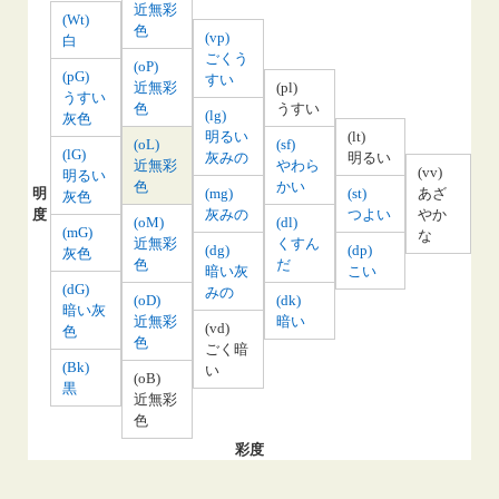
近無彩
(Wt)
色
(vp)
白
ごくう
(oP)
(pG)
すい
近無彩
(pl)
うすい
色
うすい
(lg)
灰色
明るい
(lt)
(oL)
(sf)
(lG)
灰みの
明るい
近無彩
やわら
(vv)
明るい
色
かい
明
(mg)
(st)
あざ
灰色
度
灰みの
つよい
やか
(oM)
(dl)
(mG)
な
近無彩
くすん
(dg)
(dp)
灰色
色
だ
暗い灰
こい
(dG)
みの
(oD)
(dk)
暗い灰
近無彩
暗い
(vd)
色
色
ごく暗
(Bk)
い
(oB)
黒
近無彩
色
彩度