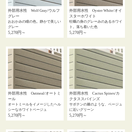
外部用水性 Wolf Gray/ウルフ
外部用水性 Oyster White/オイ
グレー
スターホワイト
おおかみの瞳の色。静かで美しい
牡蠣の身のグレーみのあるホワイ
グレー
ト。落ち着いた色
5,270円～
5,270円～
外部用水性 Oatmeal/オートミ
外部用水性 Cactus Spines/カ
ール
クタススパインズ
オートミールをイメージしたヘル
サボテンの棘のような、ベージュ
シーなホワイトベージュ
に近いグリーン
5,270円～
5,270円～