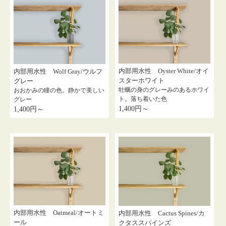
内部用水性 Oyster White/オイ
内部用水性 Wolf Gray/ウルフ
スターホワイト
グレー
牡蠣の身のグレーみのあるホワイ
おおかみの瞳の色。静かで美しい
ト。落ち着いた色
グレー
1,400円～
1,400円～
内部用水性 Oatmeal/オートミ
内部用水性 Cactus Spines/カ
ール
クタススパインズ