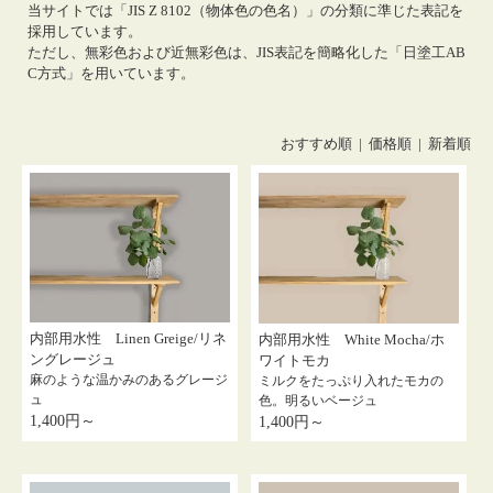
当サイトでは「JIS Z 8102（物体色の色名）」の分類に準じた表記を
採用しています。
ただし、無彩色および近無彩色は、JIS表記を簡略化した「日塗工AB
C方式」を用いています。
おすすめ順 |
価格順
|
新着順
内部用水性 Linen Greige/リネ
内部用水性 White Mocha/ホ
ングレージュ
ワイトモカ
麻のような温かみのあるグレージ
ミルクをたっぷり入れたモカの
ュ
色。明るいベージュ
1,400円～
1,400円～