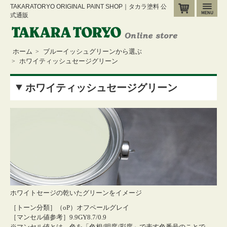
TAKARATORYO ORIGINAL PAINT SHOP｜タカラ塗料 公
カート
メ
式通販
ホーム
ブルーイッシュグリーンから選ぶ
>
ホワイティッシュセージグリーン
>
ホワイティッシュセージグリーン
ホワイトセージの乾いたグリーンをイメージ
［トーン分類］（oP）オフペールグレイ
［マンセル値参考］9.9GY8.7/0.9
※マンセル値とは、色を「色相/明度/彩度」で表す色番号のことで