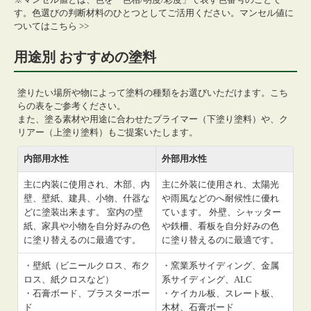
す。色選びの判断材料のひとつとしてご活用ください。
マンセル値に
ついてはこちら >>
用途別 おすすめの塗料
塗りたい場所や物によって塗料の種類をお選びいただけます。こち
らの表をご参考ください。
また、塗る素材や用途に合わせたプライマー（下塗り塗料）や、ク
リアー（上塗り塗料）もご提案いたします。
内部用水性
外部用水性
主に内装に使用され、木部、内
主に外装に使用され、太陽光
壁、壁紙、建具、小物、什器な
や雨風などのへ耐候性に優れ
どに塗装出来ます。 室内の壁
ています。 外壁、シャッター
紙、家具や小物を自分好みの色
や鉄柵、看板を自分好みの色
に塗り替えるのに最適です。
に塗り替えるのに最適です。
・壁紙（ビニールクロス、布ク
・窯業系サイディング、金属
ロス、紙クロスなど）
系サイディング、ALC
・石膏ボード、プラスターボー
・ケイカル板、スレート板、
ド
木材、石膏ボード