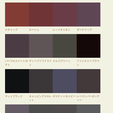
ケチャップ
ルージュ
レッドオニオン
ダークフィグ
パープルスイートポ
ディープトワイライ
ケルプグリーン
ファニチャーブラウ
テト
ト
ン
マットブラック
キャンピングスキレ
ダスティーネイビー
レーズンバーガンデ
ット
ィー