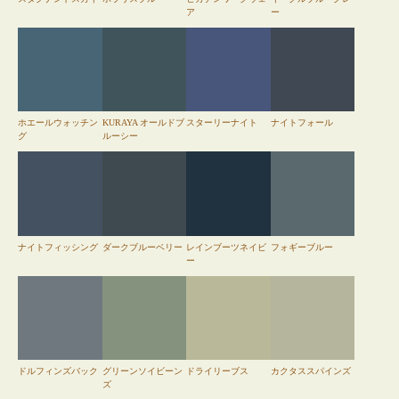
ア
ー
ホエールウォッチン
KURAYA オールドブ
スターリーナイト
ナイトフォール
グ
ルーシー
ナイトフィッシング
ダークブルーベリー
レインブーツネイビ
フォギーブルー
ー
ドルフィンズバック
グリーンソイビーン
ドライリーブス
カクタススパインズ
ズ