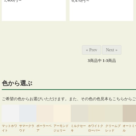
1,400円～
6,470円～
« Prev
Next »
3
商品中
1-3
商品
色から選ぶ
ご希望の色からお選びいただけます。また、その色の色見本もこちらからご
マットホワ
サマークラ
ポーラーベ
アーモンド
ミルクセー
ホワイトク
クリームブ
オートミ
イト
ウド
ア
ジェリー
キ
ローバー
レッド
ル