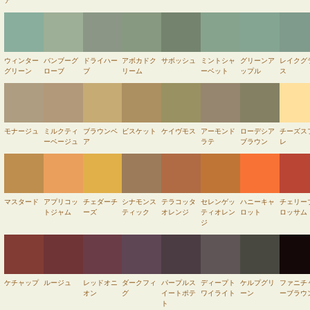
ア
ウィンター
バンブーグ
ドライハー
アボカドク
サボッシュ
ミントシャ
グリーンア
レイクグ
グリーン
ローブ
ブ
リーム
ーベット
ップル
ス
モナージュ
ミルクティ
ブラウンベ
ビスケット
ケイヴモス
アーモンド
ローデシア
チーズス
ーベージュ
ア
ラテ
ブラウン
レ
マスタード
アプリコッ
チェダーチ
シナモンス
テラコッタ
セレンゲッ
ハニーキャ
チェリー
トジャム
ーズ
ティック
オレンジ
ティオレン
ロット
ロッサム
ジ
ケチャップ
ルージュ
レッドオニ
ダークフィ
パープルス
ディープト
ケルプグリ
ファニチ
オン
グ
イートポテ
ワイライト
ーン
ーブラウ
ト