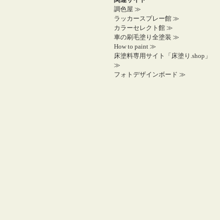
調色屋 ≫
ラッカースプレー館 ≫
カラーセレクト館 ≫
車の刷毛塗り全塗装 ≫
How to paint ≫
床塗料専用サイト「床塗り.shop」
≫
フォトデザインボード ≫