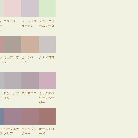
ィ
コスモス
ライラック
メロンクリ
ー
ガーデン
ームソーダ
ン
カ
モカブラウ
ピーチベー
ナタデココ
ン
ジュ
ー
ロンドンフ
ダルマロウ
ミックスベ
ッ
ォグ
リースムー
ジー
ッ
パープルカ
ピンクジン
オールドロ
ヴ
メリア
ジャー
ーズ