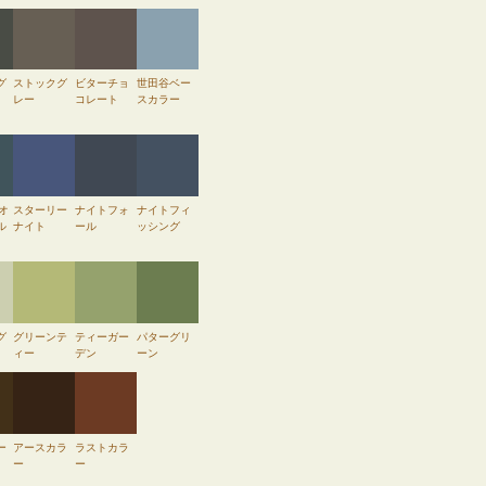
グ
ストックグ
ビターチョ
世田谷ベー
レー
コレート
スカラー
 オ
スターリー
ナイトフォ
ナイトフィ
ル
ナイト
ール
ッシング
グ
グリーンテ
ティーガー
パターグリ
ィー
デン
ーン
ー
アースカラ
ラストカラ
ー
ー