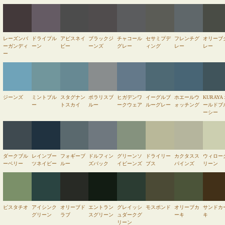
レーズンバ
ドライプル
アビスネイ
ブラックジ
チャコール
セサミプデ
フレンチグ
オリーブ
ーガンディ
ーン
ビー
ーンズ
グレー
ィング
レー
レー
ー
ジーンズ
ミントブル
スタグナン
ポラリスブ
ヒガデンワ
イーグルブ
ホエールウ
KURAYA
ー
トスカイ
ルー
ークウェア
ルーグレー
ォッチング
ールドブ
ーシー
ダークブル
レインブー
フォギーブ
ドルフィン
グリーンソ
ドライリー
カクタスス
ウィロー
ーベリー
ツネイビー
ルー
ズバック
イビーンズ
ブス
パインズ
リーン
ピスタチオ
アイシンク
オリーブド
エントラン
グレイッシ
モスポンド
オリーブカ
サンドカ
グリーン
ラブ
スグリーン
ュダークグ
ーキ
キ
リーン