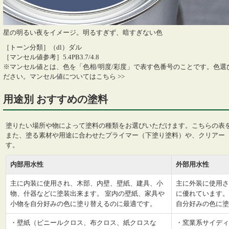
星の明るい夜をイメージ。明るすぎず、暗すぎない色
［トーン分類］（dl）ダル
［マンセル値参考］5.4PB3.7/4.8
※マンセル値とは、色を「色相/明度/彩度」で表す色番号のことです。色
ださい。
マンセル値についてはこちら >>
用途別 おすすめの塗料
塗りたい場所や物によって塗料の種類をお選びいただけます。こちらの表
また、塗る素材や用途に合わせたプライマー（下塗り塗料）や、クリアー
す。
内部用水性
外部用水性
主に内装に使用され、木部、内壁、壁紙、建具、小
主に外装に使用さ
物、什器などに塗装出来ます。 室内の壁紙、家具や
に優れています。
小物を自分好みの色に塗り替えるのに最適です。
自分好みの色に塗
・壁紙（ビニールクロス、布クロス、紙クロスな
・窯業系サイディ