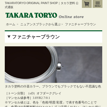
TAKARATORYO ORIGINAL PAINT SHOP｜タカラ塗料 公
カート
メ
式通販
ホーム
ニュアンスブラックから選ぶ
ファニチャーブラウン
>
>
ファニチャーブラウン
タカラ塗料の什器カラー。ブラウンでもブラックでもない不思議な色
［トーン分類］（oD）オフダークグレイ
［マンセル値参考］3.8YR2.7/0.1
※マンセル値とは、色を「色相/明度/彩度」で表す色番号のことで
す。色選びの判断材料のひとつとしてご活用ください。
マンセル値に