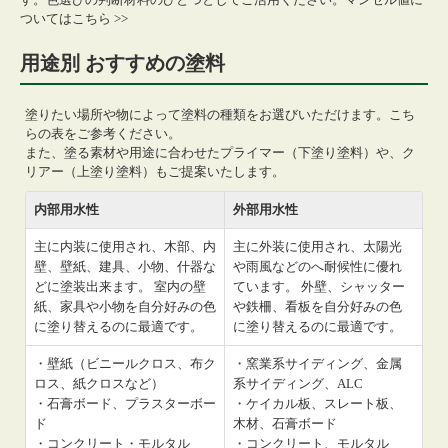
ついてはこちら >>
用途別 おすすめの塗料
塗りたい場所や物によって塗料の種類をお選びいただけます。こち
らの表をご参考ください。
また、塗る素材や用途に合わせたプライマー（下塗り塗料）や、ク
リアー（上塗り塗料）もご提案いたします。
内部用水性
外部用水性
主に内装に使用され、木部、内
主に外装に使用され、太陽光
壁、壁紙、建具、小物、什器な
や雨風などのへ耐候性に優れ
どに塗装出来ます。 室内の壁
ています。 外壁、シャッター
紙、家具や小物を自分好みの色
や鉄柵、看板を自分好みの色
に塗り替えるのに最適です。
に塗り替えるのに最適です。
・壁紙（ビニールクロス、布ク
・窯業系サイディング、金属
ロス、紙クロスなど）
系サイディング、ALC
・石膏ボード、プラスターボー
・ケイカル板、スレート板、
ド
木材、石膏ボード
・コンクリート・モルタル
・コンクリート、モルタル