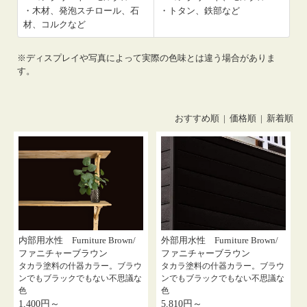
・木材、発泡スチロール、石
・トタン、鉄部など
材、コルクなど
※ディスプレイや写真によって実際の色味とは違う場合がありま
す。
おすすめ順 |
価格順
|
新着順
内部用水性 Furniture Brown/
外部用水性 Furniture Brown/
ファニチャーブラウン
ファニチャーブラウン
タカラ塗料の什器カラー。ブラウ
タカラ塗料の什器カラー。ブラウ
ンでもブラックでもない不思議な
ンでもブラックでもない不思議な
色
色
1,400円～
5,810円～