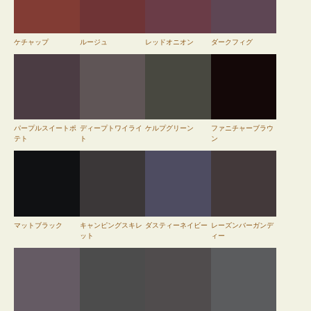
ケチャップ
ルージュ
レッドオニオン
ダークフィグ
パープルスイートポ
ディープトワイライ
ケルプグリーン
ファニチャーブラウ
テト
ト
ン
マットブラック
キャンピングスキレ
ダスティーネイビー
レーズンバーガンデ
ット
ィー