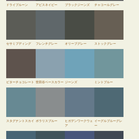
ドライプルーン
アビスネイビー
ブラックジーンズ
チャコールグレー
セサミプディング
フレンチグレー
オリーブグレー
ストックグレー
ビターチョコレート
世田谷ベースカラー
ジーンズ
ミントブルー
スタグナントスカイ
ポラリスブルー
ヒガデンワークウェ
イーグルブルーグレ
ア
ー