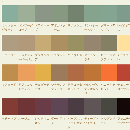
ア
ウィンター
バンブーグ
ドライハー
アボカドク
サボッシュ
ミントシャ
グリーンア
レイクグ
グリーン
ローブ
ブ
リーム
ーベット
ップル
ス
モナージュ
ミルクティ
ブラウンベ
ビスケット
ケイヴモス
アーモンド
ローデシア
チーズス
ーベージュ
ア
ラテ
ブラウン
レ
マスタード
アプリコッ
チェダーチ
シナモンス
テラコッタ
セレンゲッ
ハニーキャ
チェリー
トジャム
ーズ
ティック
オレンジ
ティオレン
ロット
ロッサム
ジ
ケチャップ
ルージュ
レッドオニ
ダークフィ
パープルス
ディープト
ケルプグリ
ファニチ
オン
グ
イートポテ
ワイライト
ーン
ーブラウ
ト