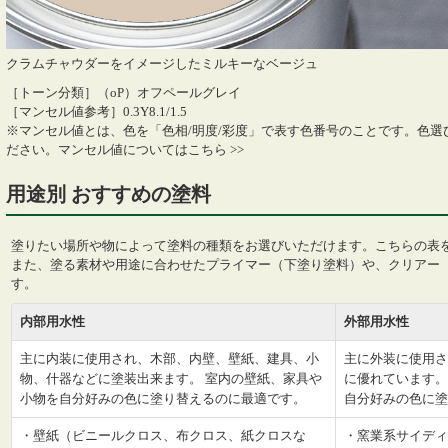
クラムチャウダーをイメージしたミルキーなベージュ
［トーン分類］（oP）オフペールグレイ
［マンセル値参考］0.3Y8.1/1.5
※マンセル値とは、色を「色相/明度/彩度」で表す色番号のことです。色
ださい。
マンセル値についてはこちら >>
用途別 おすすめの塗料
塗りたい場所や物によって塗料の種類をお選びいただけます。こちらの表
また、塗る素材や用途に合わせたプライマー（下塗り塗料）や、クリアー
す。
内部用水性
外部用水性
主に内装に使用され、木部、内壁、壁紙、建具、小
主に外装に使用さ
物、什器などに塗装出来ます。 室内の壁紙、家具や
に優れています。
小物を自分好みの色に塗り替えるのに最適です。
自分好みの色に塗
・壁紙（ビニールクロス、布クロス、紙クロスな
・窯業系サイディ