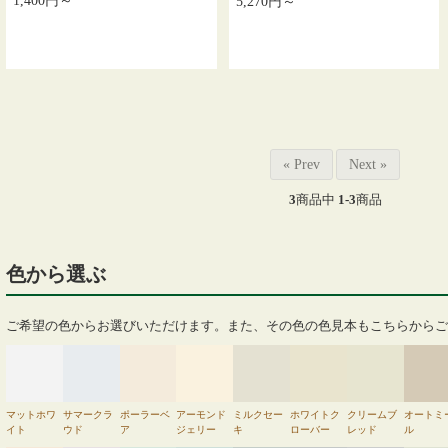
1,400円～
5,270円～
« Prev
Next »
3
商品中
1-3
商品
色から選ぶ
ご希望の色からお選びいただけます。また、その色の色見本もこちらからご
マットホワ
サマークラ
ポーラーベ
アーモンド
ミルクセー
ホワイトク
クリームブ
オートミ
イト
ウド
ア
ジェリー
キ
ローバー
レッド
ル