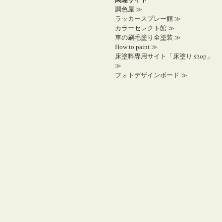
調色屋 ≫
ラッカースプレー館 ≫
カラーセレクト館 ≫
車の刷毛塗り全塗装 ≫
How to paint ≫
床塗料専用サイト「床塗り.shop」
≫
フォトデザインボード ≫