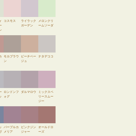
ィ
コスモス
ライラック
メロンクリ
ー
ガーデン
ームソーダ
ン
カ
モカブラウ
ピーチベー
ナタデココ
ン
ジュ
ー
ロンドンフ
ダルマロウ
ミックスベ
ッ
ォグ
リースムー
ジー
ッ
パープルカ
ピンクジン
オールドロ
ヴ
メリア
ジャー
ーズ