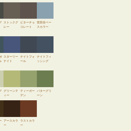
グ
ストックグ
ビターチョ
世田谷ベー
レー
コレート
スカラー
 オ
スターリー
ナイトフォ
ナイトフィ
ル
ナイト
ール
ッシング
グ
グリーンテ
ティーガー
パターグリ
ィー
デン
ーン
ー
アースカラ
ラストカラ
ー
ー