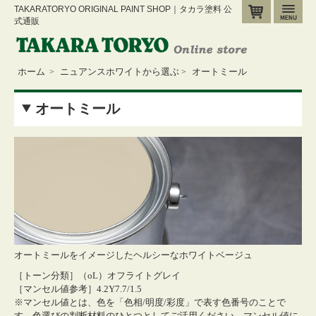
TAKARATORYO ORIGINAL PAINT SHOP｜タカラ塗料 公
カート
メ
式通販
ホーム
ニュアンスホワイトから選ぶ
オートミール
>
>
オートミール
オートミールをイメージしたヘルシーなホワイトベージュ
［トーン分類］（oL）オフライトグレイ
［マンセル値参考］4.2Y7.7/1.5
※マンセル値とは、色を「色相/明度/彩度」で表す色番号のことで
す。色選びの判断材料のひとつとしてご活用ください。
マンセル値に