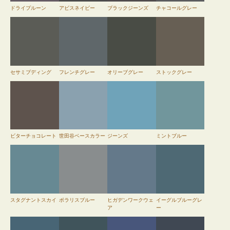
ドライプルーン
アビスネイビー
ブラックジーンズ
チャコールグレー
セサミプディング
フレンチグレー
オリーブグレー
ストックグレー
ビターチョコレート
世田谷ベースカラー
ジーンズ
ミントブルー
スタグナントスカイ
ポラリスブルー
ヒガデンワークウェ
イーグルブルーグレ
ア
ー