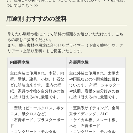
ついてはこちら >>
用途別 おすすめの塗料
塗りたい場所や物によって塗料の種類をお選びいただけます。こち
らの表をご参考ください。
また、塗る素材や用途に合わせたプライマー（下塗り塗料）や、ク
リアー（上塗り塗料）もご提案いたします。
内部用水性
外部用水性
主に内装に使用され、木部、内
主に外装に使用され、太陽光
壁、壁紙、建具、小物、什器な
や雨風などのへ耐候性に優れ
どに塗装出来ます。 室内の壁
ています。 外壁、シャッター
紙、家具や小物を自分好みの色
や鉄柵、看板を自分好みの色
に塗り替えるのに最適です。
に塗り替えるのに最適です。
・壁紙（ビニールクロス、布ク
・窯業系サイディング、金属
ロス、紙クロスなど）
系サイディング、ALC
・石膏ボード、プラスターボー
・ケイカル板、スレート板、
ド
木材、石膏ボード
・コンクリート・モルタル
・コンクリート、モルタル