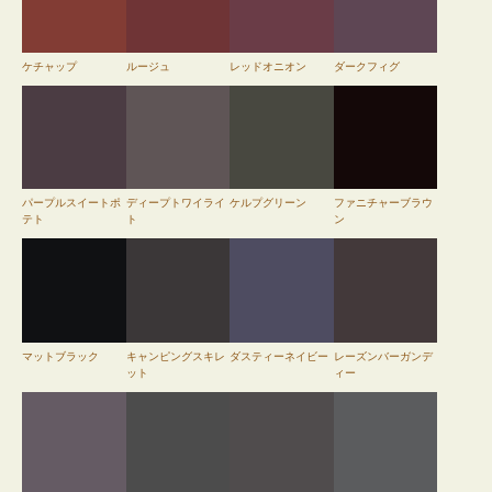
ケチャップ
ルージュ
レッドオニオン
ダークフィグ
パープルスイートポ
ディープトワイライ
ケルプグリーン
ファニチャーブラウ
テト
ト
ン
マットブラック
キャンピングスキレ
ダスティーネイビー
レーズンバーガンデ
ット
ィー