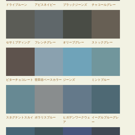
ドライプルーン
アビスネイビー
ブラックジーンズ
チャコールグレー
セサミプディング
フレンチグレー
オリーブグレー
ストックグレー
ビターチョコレート
世田谷ベースカラー
ジーンズ
ミントブルー
スタグナントスカイ
ポラリスブルー
ヒガデンワークウェ
イーグルブルーグレ
ア
ー