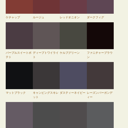
ケチャップ
ルージュ
レッドオニオン
ダークフィグ
パープルスイートポ
ディープトワイライ
ケルプグリーン
ファニチャーブラウ
テト
ト
ン
マットブラック
キャンピングスキレ
ダスティーネイビー
レーズンバーガンデ
ット
ィー