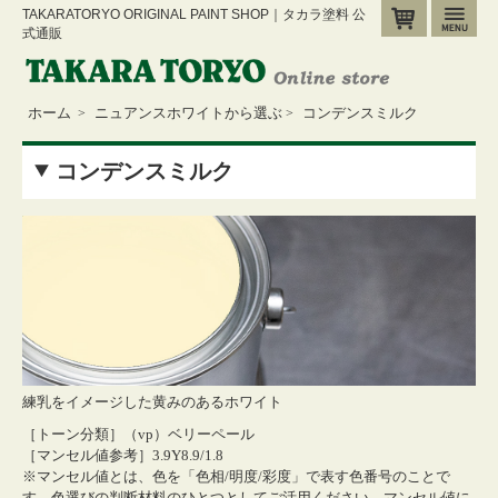
TAKARATORYO ORIGINAL PAINT SHOP｜タカラ塗料 公
カート
メ
式通販
ホーム
ニュアンスホワイトから選ぶ
コンデンスミルク
>
>
コンデンスミルク
練乳をイメージした黄みのあるホワイト
［トーン分類］（vp）ベリーペール
［マンセル値参考］3.9Y8.9/1.8
※マンセル値とは、色を「色相/明度/彩度」で表す色番号のことで
す。色選びの判断材料のひとつとしてご活用ください。
マンセル値に