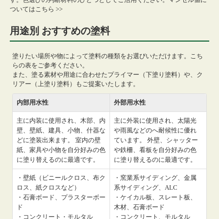
ついてはこちら >>
用途別 おすすめの塗料
塗りたい場所や物によって塗料の種類をお選びいただけます。こち
らの表をご参考ください。
また、塗る素材や用途に合わせたプライマー（下塗り塗料）や、ク
リアー（上塗り塗料）もご提案いたします。
内部用水性
外部用水性
主に内装に使用され、木部、内
主に外装に使用され、太陽光
壁、壁紙、建具、小物、什器な
や雨風などのへ耐候性に優れ
どに塗装出来ます。 室内の壁
ています。 外壁、シャッター
紙、家具や小物を自分好みの色
や鉄柵、看板を自分好みの色
に塗り替えるのに最適です。
に塗り替えるのに最適です。
・壁紙（ビニールクロス、布ク
・窯業系サイディング、金属
ロス、紙クロスなど）
系サイディング、ALC
・石膏ボード、プラスターボー
・ケイカル板、スレート板、
ド
木材、石膏ボード
・コンクリート・モルタル
・コンクリート、モルタル