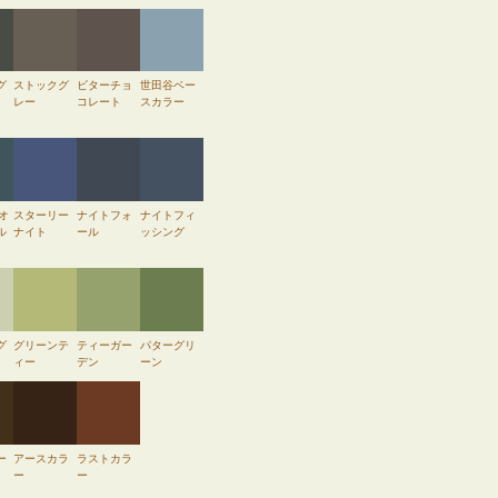
グ
ストックグ
ビターチョ
世田谷ベー
レー
コレート
スカラー
 オ
スターリー
ナイトフォ
ナイトフィ
ル
ナイト
ール
ッシング
グ
グリーンテ
ティーガー
パターグリ
ィー
デン
ーン
ー
アースカラ
ラストカラ
ー
ー