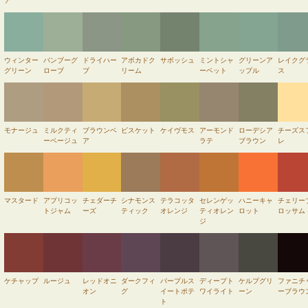
ア
ウィンター
バンブーグ
ドライハー
アボカドク
サボッシュ
ミントシャ
グリーンア
レイクグ
グリーン
ローブ
ブ
リーム
ーベット
ップル
ス
モナージュ
ミルクティ
ブラウンベ
ビスケット
ケイヴモス
アーモンド
ローデシア
チーズス
ーベージュ
ア
ラテ
ブラウン
レ
マスタード
アプリコッ
チェダーチ
シナモンス
テラコッタ
セレンゲッ
ハニーキャ
チェリー
トジャム
ーズ
ティック
オレンジ
ティオレン
ロット
ロッサム
ジ
ケチャップ
ルージュ
レッドオニ
ダークフィ
パープルス
ディープト
ケルプグリ
ファニチ
オン
グ
イートポテ
ワイライト
ーン
ーブラウ
ト