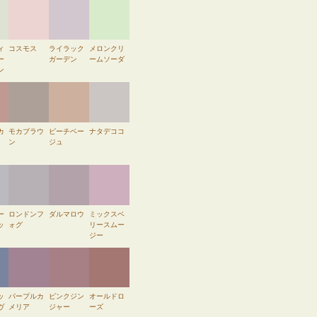
ィ
コスモス
ライラック
メロンクリ
ー
ガーデン
ームソーダ
ン
カ
モカブラウ
ピーチベー
ナタデココ
ン
ジュ
ー
ロンドンフ
ダルマロウ
ミックスベ
ッ
ォグ
リースムー
ジー
ッ
パープルカ
ピンクジン
オールドロ
ヴ
メリア
ジャー
ーズ