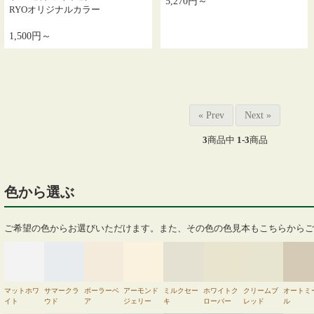
5,270円～
RYOオリジナルカラー
1,500円～
« Prev
Next »
3
商品中
1-3
商品
色から選ぶ
ご希望の色からお選びいただけます。また、その色の色見本もこちらからご
マットホワ
サマークラ
ポーラーベ
アーモンド
ミルクセー
ホワイトク
クリームブ
オートミ
イト
ウド
ア
ジェリー
キ
ローバー
レッド
ル