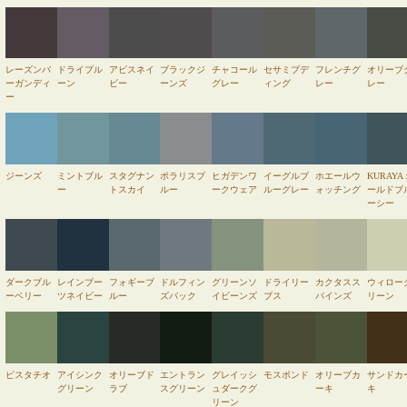
レーズンバ
ドライプル
アビスネイ
ブラックジ
チャコール
セサミプデ
フレンチグ
オリーブ
ーガンディ
ーン
ビー
ーンズ
グレー
ィング
レー
レー
ー
ジーンズ
ミントブル
スタグナン
ポラリスブ
ヒガデンワ
イーグルブ
ホエールウ
KURAYA
ー
トスカイ
ルー
ークウェア
ルーグレー
ォッチング
ールドブ
ーシー
ダークブル
レインブー
フォギーブ
ドルフィン
グリーンソ
ドライリー
カクタスス
ウィロー
ーベリー
ツネイビー
ルー
ズバック
イビーンズ
ブス
パインズ
リーン
ピスタチオ
アイシンク
オリーブド
エントラン
グレイッシ
モスポンド
オリーブカ
サンドカ
グリーン
ラブ
スグリーン
ュダークグ
ーキ
キ
リーン