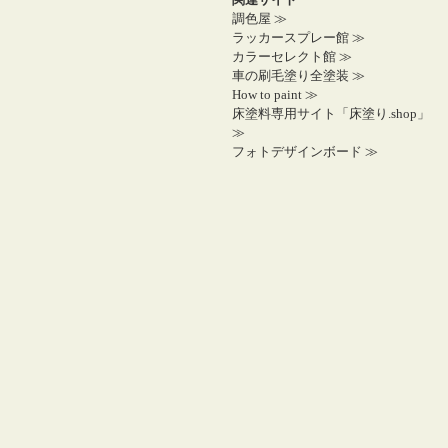
調色屋 ≫
ラッカースプレー館 ≫
カラーセレクト館 ≫
車の刷毛塗り全塗装 ≫
How to paint ≫
床塗料専用サイト「床塗り.shop」
≫
フォトデザインボード ≫