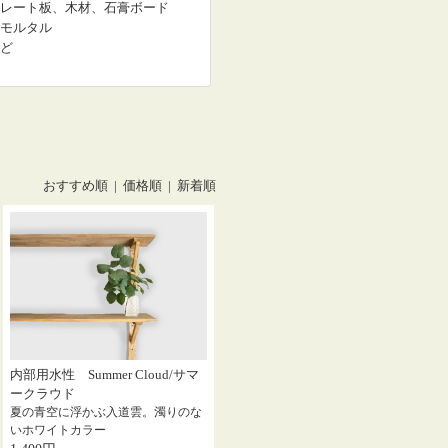
レート板、木材、石膏ボード
モルタル
ど
おすすめ順
|
価格順
| 新着順
内部用水性 Summer Cloud/サマ
ークラウド
夏の青空に浮かぶ入道雲。濁りのな
いホワイトカラー