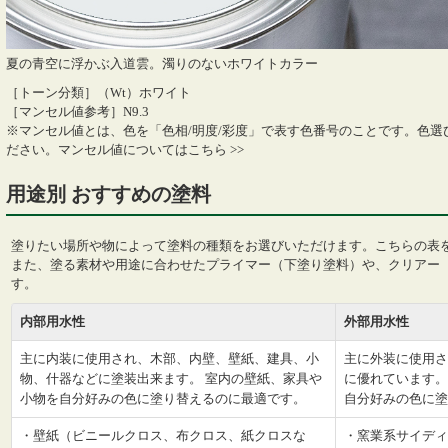
夏の青空に浮かぶ入道雲。濁りのないホワイトカラー
［トーン分類］（Wt）ホワイト
［マンセル値参考］N9.3
※マンセル値とは、色を「色相/明度/彩度」で表す色番号のことです。色
ださい。
マンセル値についてはこちら >>
用途別 おすすめの塗料
塗りたい場所や物によって塗料の種類をお選びいただけます。こちらの表
また、塗る素材や用途に合わせたプライマー（下塗り塗料）や、クリアー
す。
内部用水性
外部用水性
主に内装に使用され、木部、内壁、壁紙、建具、小
主に外装に使用さ
物、什器などに塗装出来ます。 室内の壁紙、家具や
に優れています。
小物を自分好みの色に塗り替えるのに最適です。
自分好みの色に塗
・壁紙（ビニールクロス、布クロス、紙クロスな
・窯業系サイディ