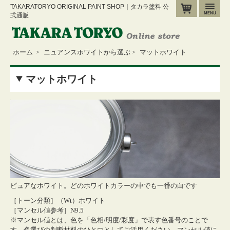
TAKARATORYO ORIGINAL PAINT SHOP｜タカラ塗料 公
カート
メ
式通販
ホーム
ニュアンスホワイトから選ぶ
マットホワイト
>
>
マットホワイト
ピュアなホワイト。どのホワイトカラーの中でも一番の白です
［トーン分類］（Wt）ホワイト
［マンセル値参考］N9.5
※マンセル値とは、色を「色相/明度/彩度」で表す色番号のことで
す。色選びの判断材料のひとつとしてご活用ください。
マンセル値に