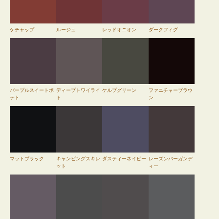
ケチャップ
ルージュ
レッドオニオン
ダークフィグ
パープルスイートポ
ディープトワイライ
ケルプグリーン
ファニチャーブラウ
テト
ト
ン
マットブラック
キャンピングスキレ
ダスティーネイビー
レーズンバーガンデ
ット
ィー