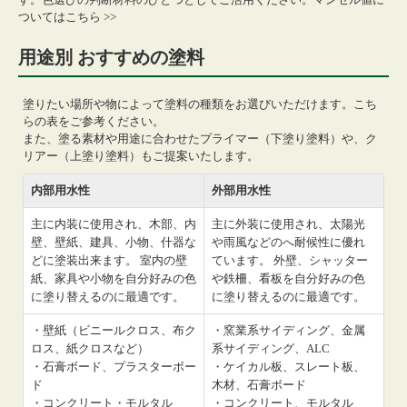
ついてはこちら >>
用途別 おすすめの塗料
塗りたい場所や物によって塗料の種類をお選びいただけます。こち
らの表をご参考ください。
また、塗る素材や用途に合わせたプライマー（下塗り塗料）や、ク
リアー（上塗り塗料）もご提案いたします。
内部用水性
外部用水性
主に内装に使用され、木部、内
主に外装に使用され、太陽光
壁、壁紙、建具、小物、什器な
や雨風などのへ耐候性に優れ
どに塗装出来ます。 室内の壁
ています。 外壁、シャッター
紙、家具や小物を自分好みの色
や鉄柵、看板を自分好みの色
に塗り替えるのに最適です。
に塗り替えるのに最適です。
・壁紙（ビニールクロス、布ク
・窯業系サイディング、金属
ロス、紙クロスなど）
系サイディング、ALC
・石膏ボード、プラスターボー
・ケイカル板、スレート板、
ド
木材、石膏ボード
・コンクリート・モルタル
・コンクリート、モルタル