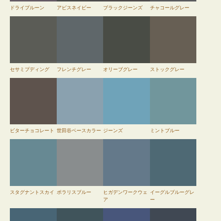
ドライプルーン
アビスネイビー
ブラックジーンズ
チャコールグレー
セサミプディング
フレンチグレー
オリーブグレー
ストックグレー
ビターチョコレート
世田谷ベースカラー
ジーンズ
ミントブルー
スタグナントスカイ
ポラリスブルー
ヒガデンワークウェ
イーグルブルーグレ
ア
ー