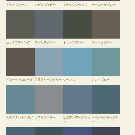
ドライプルーン
アビスネイビー
ブラックジーンズ
チャコールグレー
セサミプディング
フレンチグレー
オリーブグレー
ストックグレー
ビターチョコレート
世田谷ベースカラー
ジーンズ
ミントブルー
スタグナントスカイ
ポラリスブルー
ヒガデンワークウェ
イーグルブルーグレ
ア
ー