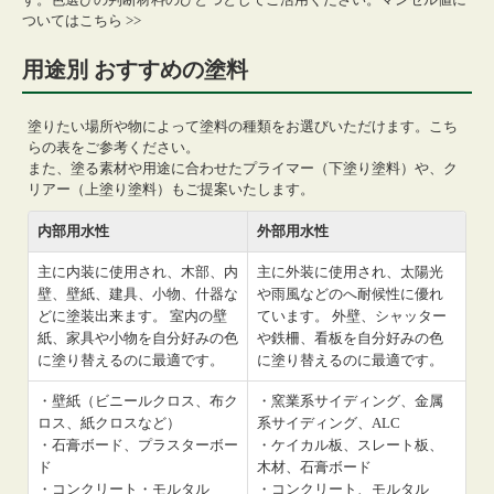
ついてはこちら >>
用途別 おすすめの塗料
塗りたい場所や物によって塗料の種類をお選びいただけます。こち
らの表をご参考ください。
また、塗る素材や用途に合わせたプライマー（下塗り塗料）や、ク
リアー（上塗り塗料）もご提案いたします。
内部用水性
外部用水性
主に内装に使用され、木部、内
主に外装に使用され、太陽光
壁、壁紙、建具、小物、什器な
や雨風などのへ耐候性に優れ
どに塗装出来ます。 室内の壁
ています。 外壁、シャッター
紙、家具や小物を自分好みの色
や鉄柵、看板を自分好みの色
に塗り替えるのに最適です。
に塗り替えるのに最適です。
・壁紙（ビニールクロス、布ク
・窯業系サイディング、金属
ロス、紙クロスなど）
系サイディング、ALC
・石膏ボード、プラスターボー
・ケイカル板、スレート板、
ド
木材、石膏ボード
・コンクリート・モルタル
・コンクリート、モルタル