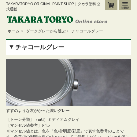
TAKARATORYO ORIGINAL PAINT SHOP｜タカラ塗料 公
カート
メ
式通販
ホーム
ダークグレーから選ぶ
チャコールグレー
>
>
チャコールグレー
すすのような灰がかった濃いグレー
［トーン分類］（mG）ミディアムグレイ
［マンセル値参考］N4.5
※マンセル値とは、色を「色相/明度/彩度」で表す色番号のことで
す。色選びの判断材料のひとつとしてご活用ください。
マンセル値に