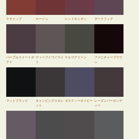
ケチャップ
ルージュ
レッドオニオン
ダークフィグ
パープルスイートポ
ディープトワイライ
ケルプグリーン
ファニチャーブラウ
テト
ト
ン
マットブラック
キャンピングスキレ
ダスティーネイビー
レーズンバーガンデ
ット
ィー